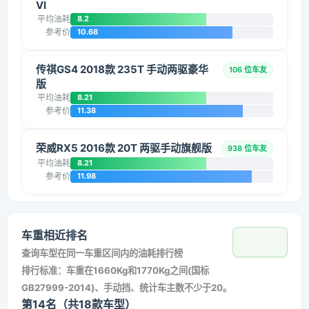
VI
平均油耗
8.2
参考价
10.68
传祺GS4 2018款 235T 手动两驱豪华
106 位车友
版
平均油耗
8.21
参考价
11.38
荣威RX5 2016款 20T 两驱手动旗舰版
938 位车友
平均油耗
8.21
参考价
11.98
车重相近排名
查询车型在同一车重区间内的油耗排行榜
排行标准：车重在1660Kg和1770Kg之间(国标
GB27999-2014)、手动挡、统计车主数不少于20。
第14名（共18款车型）