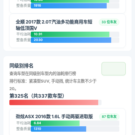
整备质量
1916
全顺 2017款 2.0T汽油多功能商用车短
33 位车友
轴低顶国V
平均油耗
10.91
整备质量
2030
同级别排名
查询车型在同级别车型内的油耗排行榜
排行标准：紧凑型SUV, 手动挡, 统计车主数不少于
20。
第325名（共337款车型）
劲炫ASX 2016款 1.6L 手动两驱进取版
87 位车友
平均油耗
6.84
整备质量
1310