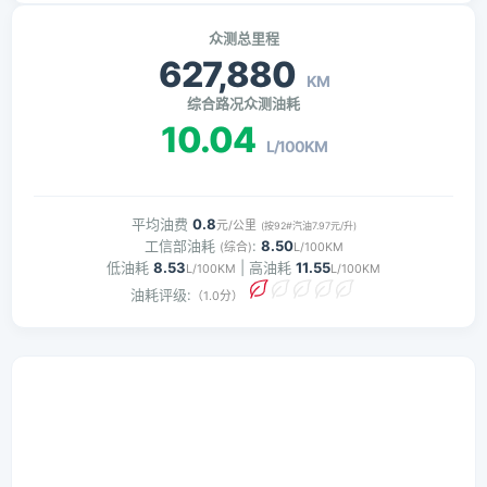
众测总里程
627,880
KM
综合路况众测油耗
10.04
L/100KM
平均油费
0.8
元/公里
(按92#汽油7.97元/升)
工信部油耗
:
8.50
(综合)
L/100KM
低油耗
8.53
| 高油耗
11.55
L/100KM
L/100KM
油耗评级:
（1.0分）