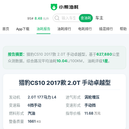
车主
8.48
95#
查油耗
元/升
首页
App下载
油耗报告
油耗排行
电耗排行
插混排行
帮助
报告摘要：
猎豹CS10 2017款 2.0T 手动卓越型，基于
627,880
公里
众测数据，综合路况平均油耗
10.04
L/100KM， 油耗评级
1星
。
猎豹CS10 2017款 2.0T 手动卓越型
发动机
2.0T 177马力 L4
进气形式
涡轮增压
变速箱
6挡手动
变速形式
手动挡
燃料形式
汽油
指导价格
11.68
万元
整备质量
1661
KG