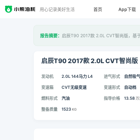
用心记录美好生活
首页
App下载
报告摘要：
启辰T90 2017款 2.0L CVT智尚版，基
启辰T90 2017款 2.0L CVT智尚版
发动机
2.0L 144马力 L4
进气形式
自然吸
变速箱
CVT无级变速
变速形式
自动档
燃料形式
汽油
指导价格
13.58
万
整备质量
1523
KG