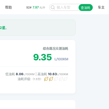
帮助
车主
7.97
92#
查油耗
元/升
2星
。
综合路况众测油耗
9.35
L/100KM
低油耗
8.06
| 高油耗
10.63
L/100KM
L/100KM
油耗评级:
（1.5分）