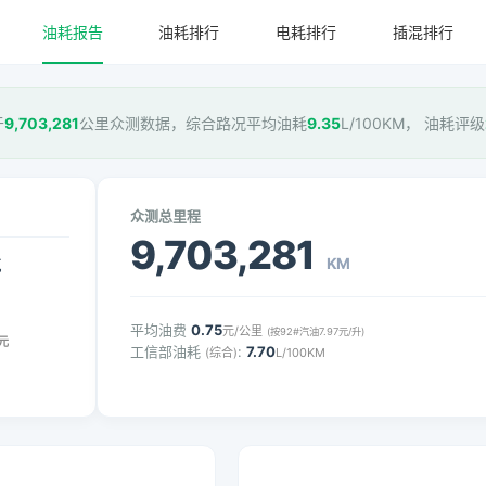
油耗报告
油耗排行
电耗排行
插混排行
于
9,703,281
公里众测数据，综合路况平均油耗
9.35
L/100KM， 油耗评级
众测总里程
9,703,281
KM
气
平均油费
0.75
元/公里
(按92#汽油7.97元/升)
元
工信部油耗
:
7.70
(综合)
L/100KM