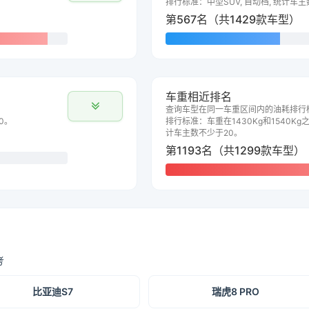
排行标准：中型SUV, 自动档, 统计车
第567名（共1429款车型）
车重相近排名
查询车型在同一车重区间内的油耗排行
0。
排行标准：车重在1430Kg和1540Kg之
计车主数不少于20。
第1193名（共1299款车型）
考
比亚迪S7
瑞虎8 PRO