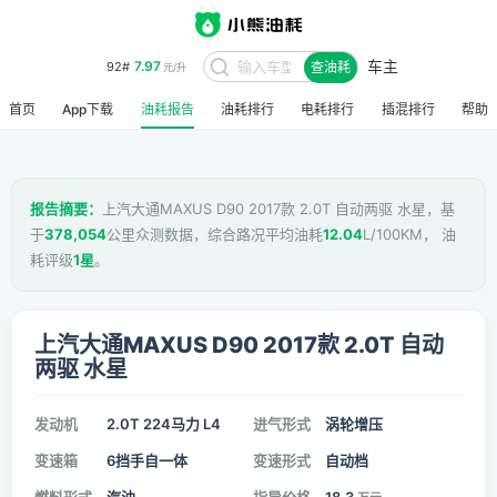
车主
7.97
92#
查油耗
元/升
首页
App下载
油耗报告
油耗排行
电耗排行
插混排行
帮助
报告摘要：
上汽大通MAXUS D90 2017款 2.0T 自动两驱 水星，基
于
378,054
公里众测数据，综合路况平均油耗
12.04
L/100KM， 油
耗评级
1星
。
上汽大通MAXUS D90 2017款 2.0T 自动
两驱 水星
发动机
2.0T 224马力 L4
进气形式
涡轮增压
变速箱
6挡手自一体
变速形式
自动档