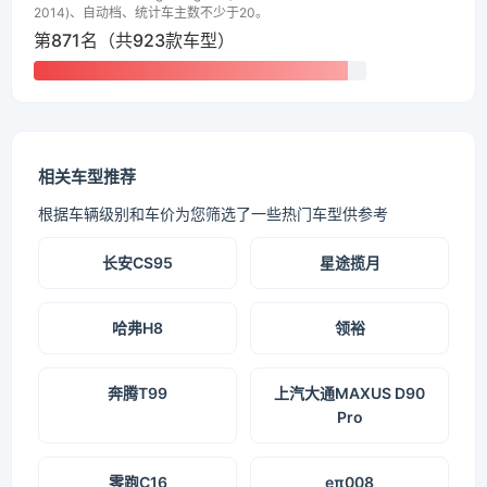
2014)、自动档、统计车主数不少于20。
第871名（共923款车型）
相关车型推荐
根据车辆级别和车价为您筛选了一些热门车型供参考
长安CS95
星途揽月
哈弗H8
领裕
奔腾T99
上汽大通MAXUS D90
Pro
零跑C16
eπ008