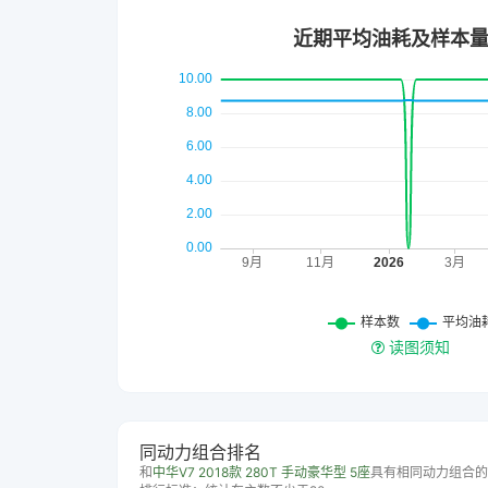
读图须知
同动力组合排名
和
中华V7 2018款 280T 手动豪华型 5座
具有相同动力组合的