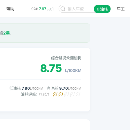
帮助
车主
7.97
92#
查油耗
元/升
评级
2星
。
综合路况众测油耗
8.75
L/100KM
低油耗
7.80
| 高油耗
9.70
L/100KM
L/100KM
油耗评级:
（1.8分）