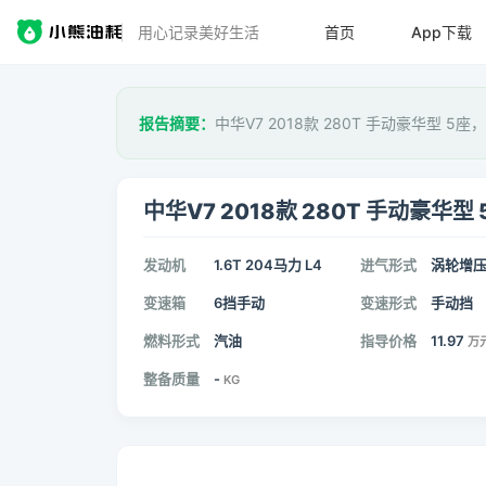
用心记录美好生活
首页
App下载
报告摘要：
中华V7 2018款 280T 手动豪华型 5座
中华V7 2018款 280T 手动豪华型 
发动机
1.6T 204马力 L4
进气形式
涡轮增
变速箱
6挡手动
变速形式
手动挡
燃料形式
汽油
指导价格
11.97
万
整备质量
-
KG