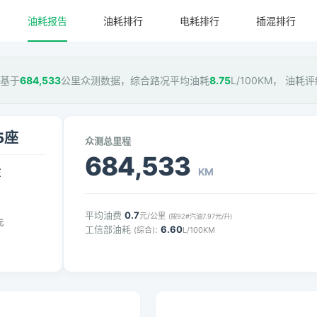
油耗报告
油耗排行
电耗排行
插混排行
，基于
684,533
公里众测数据，综合路况平均油耗
8.75
L/100KM， 油耗
5座
众测总里程
684,533
KM
压
平均油费
0.7
元/公里
(按92#汽油7.97元/升)
元
工信部油耗
:
6.60
(综合)
L/100KM