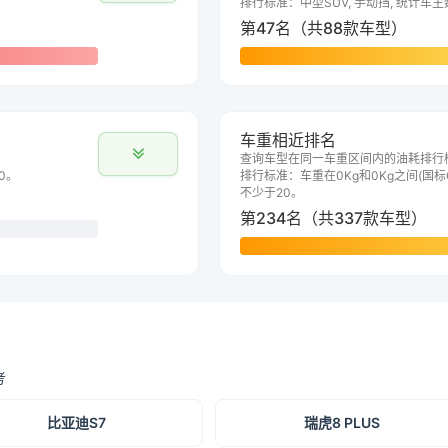
排行标准：中型SUV, 手动挡, 统计车
第47名（共88款车型）
车重相近排名
查询车型在同一车重区间内的油耗排行
0。
排行标准：车重在0Kg和0Kg之间(国标G
不少于20。
第234名（共337款车型）
考
比亚迪S7
瑞虎8 PLUS