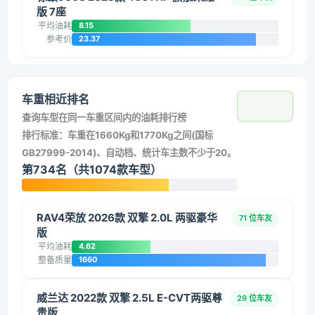
版 7座
平均油耗
8.15
参考价
23.37
车重相近排名
查询车型在同一车重区间内的油耗排行榜
排行标准：车重在1660Kg和1770Kg之间(国标
GB27999-2014)、自动档、统计车主数不少于20。
第734名（共1074款车型）
RAV4荣放 2026款 双擎 2.0L 两驱豪华
71 位车友
版
平均油耗
4.62
整备质量
1660
威兰达 2022款 双擎 2.5L E-CVT两驱尊
29 位车友
贵版