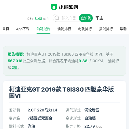
车主
8.48
95#
查油耗
元/升
首页
App下载
油耗报告
油耗排行
电耗排行
插混排行
帮助
报告摘要：
柯迪亚克GT 2019款 TSI380 四驱豪华版 国VI，基于
567,016
公里众测数据，综合路况平均油耗
9.88
L/100KM， 油耗评
级
2星
。
柯迪亚克GT 2019款 TSI380 四驱豪华版
国VI
发动机
2.0T 220马力 L4
进气形式
涡轮增压
变速箱
7挡湿式双离合
变速形式
自动档
燃料形式
汽油
指导价格
22.79
万元