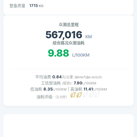
整备质量
1715
KG
众测总里程
567,016
KM
综合路况众测油耗
9.88
L/100KM
平均油费
0.84
元/公里
(按95#汽油8.48元/升)
工信部油耗
:
7.90
(综合)
L/100KM
低油耗
8.35
| 高油耗
11.41
L/100KM
L/100KM
油耗评级:
（2.0分）