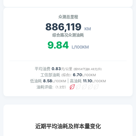
众测总里程
886,119
KM
综合路况众测油耗
9.84
L/100KM
平均油费
0.83
元/公里
(按95#汽油8.48元/升)
工信部油耗
:
6.70
(综合)
L/100KM
低油耗
8.58
| 高油耗
11.10
L/100KM
L/100KM
油耗评级:
（1.3分）