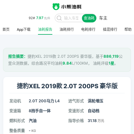
车主
7.97
92#
查油耗
元/升
首页
App下载
油耗报告
油耗排行
电耗排行
插混排行
帮助
报告摘要：
捷豹XEL 2019款 2.0T 200PS 豪华版，基于
886,119
公
里众测数据，综合路况平均油耗
9.84
L/100KM， 油耗评级
1星
。
捷豹XEL 2019款 2.0T 200PS 豪华版
发动机
2.0T 200马力 L4
进气形式
涡轮增压
变速箱
8挡手自一体
变速形式
自动档
燃料形式
汽油
指导价格
31.18
万元
整备质量
-
KG