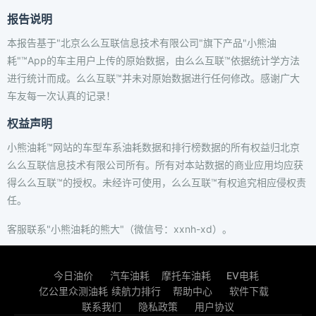
报告说明
本报告基于"北京么么互联信息技术有限公司"旗下产品"小熊油
耗"™App的车主用户上传的原始数据，由么么互联™依据统计学方法
进行统计而成。么么互联™并未对原始数据进行任何修改。感谢广大
车友每一次认真的记录！
权益声明
小熊油耗™网站的车型车系油耗数据和排行榜数据的所有权益归北京
么么互联信息技术有限公司所有。所有对本站数据的商业应用均应获
得么么互联™的授权。未经许可使用，么么互联™有权追究相应侵权责
任。
客服联系"小熊油耗的熊大"（微信号：xxnh-xd）。
今日油价
汽车油耗
摩托车油耗
EV电耗
亿公里众测油耗
续航力排行
帮助中心
软件下载
联系我们
隐私政策
用户协议