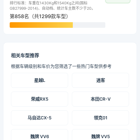
排行标准：车重在1430Kg和1540Kg之间(国标
GB27999-2014)、自动档、统计车主数不少于20。
第858名（共1299款车型）
相关车型推荐
根据车辆级别和车价为您筛选了一些热门车型供参考
星越L
逍客
荣威RX5
本田CR-V
马自达CX-5
领克01
魏牌 VV6
魏牌 VV5