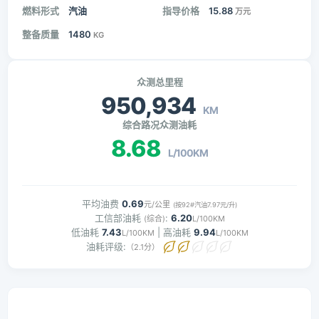
燃料形式
汽油
指导价格
15.88
万元
整备质量
1480
KG
众测总里程
950,934
KM
综合路况众测油耗
8.68
L/100KM
平均油费
0.69
元/公里
(按92#汽油7.97元/升)
工信部油耗
:
6.20
(综合)
L/100KM
低油耗
7.43
| 高油耗
9.94
L/100KM
L/100KM
油耗评级:
（2.1分）