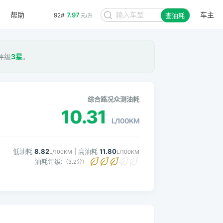
7.97
92#
元/升
帮助
车主
8.48
查油耗
95#
元/升
耗评级
3星
。
综合路况众测油耗
10.31
L/100KM
低油耗
8.82
| 高油耗
11.80
L/100KM
L/100KM
油耗评级:
（3.2分）