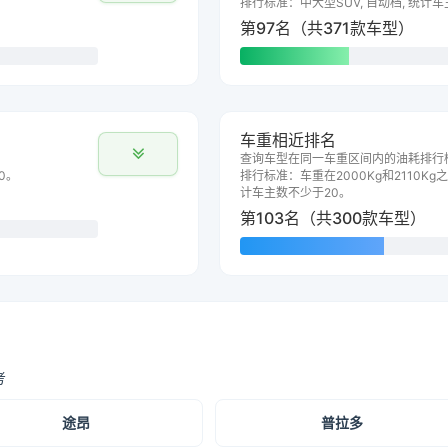
排行标准：中大型SUV, 自动档, 统计
第97名（共371款车型）
车重相近排名
查询车型在同一车重区间内的油耗排行
0。
排行标准：车重在2000Kg和2110Kg之
计车主数不少于20。
第103名（共300款车型）
考
途昂
普拉多