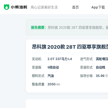
用心记录美好生活
首页
App下载
报告摘要：
昂科旗 2020款 28T 四驱尊享旗舰型，
昂科旗 2020款 28T 四驱尊享旗舰
发动机
2.0T 237马力 L4
进气形式
涡轮增
变速箱
9挡自动
变速形式
自动档
燃料形式
汽油
指导价格
35.99
万
整备质量
2050
KG