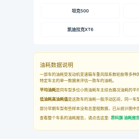
坦克500
凯迪拉克XT6
油耗数据说明
一部车的油耗受发动机变速箱车重风阻系数轮胎等多种
特定车主的单一数据来评估一款车的油耗。
平均油耗
是同车型多位小熊油耗车主综合路况油耗的平
低油耗高油耗值
是这款车的油耗一般浮动区间，同一车型
部分早期车型有些样本没有总里程数据，已从统计图中
查看整个车系的油耗报告，请点击这里:
昂科旗 油耗报