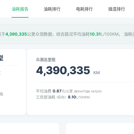
油耗报告
油耗排行
电耗排行
插混排行
基于
4,390,335
公里众测数据，综合路况平均油耗
10.31
L/100KM， 油
型
众测总里程
4,390,335
KM
压
平均油费
0.87
元/公里
(按95#汽油8.48元/升)
元
工信部油耗
:
8.10
(综合)
L/100KM