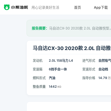
用心记录美好生活
首页
App下载
报告摘要：
马自达CX-30 2020款 2.0L 自动雅悦
马自达CX-30 2020款 2.0L 自动
发动机
2.0L 158马力 L4
进气形式
自然吸
变速箱
6挡手自一体
变速形式
自动档
燃料形式
汽油
指导价格
14.79
万
整备质量
1442
KG