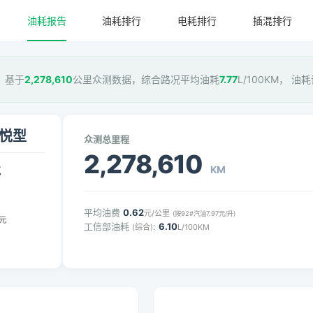
油耗报告
油耗排行
电耗排行
插混排行
型，基于
2,278,610
公里众测数据，综合路况平均油耗
7.77
L/100KM， 油
雅悦型
众测总里程
2,278,610
KM
气
平均油费
0.62
元/公里
(按92#汽油7.97元/升)
元
工信部油耗
:
6.10
(综合)
L/100KM