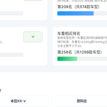
排行标准：小型SUV, 自动档, 统计车
第209名（共574款车型）
车重相近排名
查询车型在同一车重区间内的油耗排行
0。
排行标准：车重在1430Kg和1540Kg之
计车主数不少于20。
第258名（共1299款车型）
考
本田XR-V
昂科拉