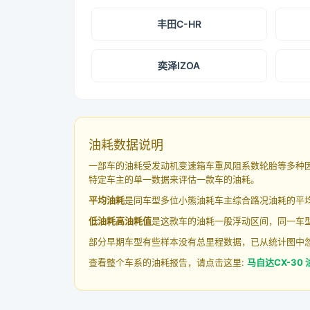
丰田C-HR
奕泽IZOA
油耗数据说明
一部车的油耗受发动机变速箱车重风阻系数轮胎等多种
特定车主的单一数据来评估一款车的油耗。
平均油耗
是同车型多位小熊油耗车主综合路况油耗的平
低油耗高油耗值
是这款车的油耗一般浮动区间，同一车型
部分早期车型有些样本没有总里程数据，已从统计图中
查看整个车系的油耗报告，请点击这里:
马自达CX-30