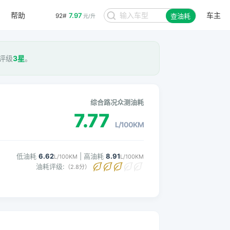
帮助
车主
7.97
92#
查油耗
元/升
耗评级
3星
。
综合路况众测油耗
7.77
L/100KM
低油耗
6.62
| 高油耗
8.91
L/100KM
L/100KM
油耗评级:
（2.8分）