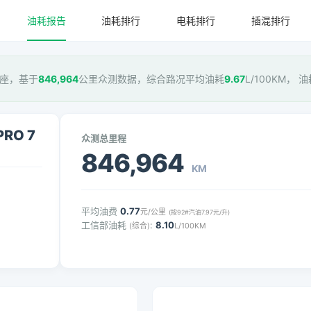
油耗报告
油耗排行
电耗排行
插混排行
O 7座，基于
846,964
公里众测数据，综合路况平均油耗
9.67
L/100KM， 
PRO 7
众测总里程
846,964
KM
平均油费
0.77
元/公里
(按92#汽油7.97元/升)
工信部油耗
:
8.10
(综合)
L/100KM