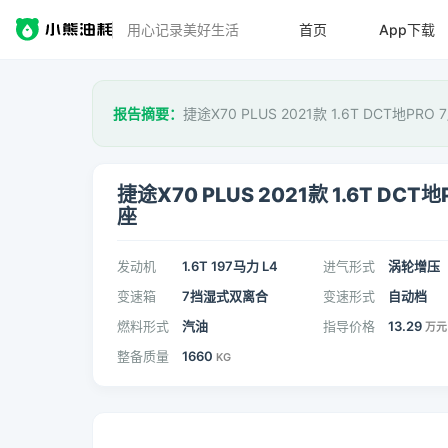
用心记录美好生活
首页
App下载
报告摘要：
捷途X70 PLUS 2021款 1.6T DCT地PR
捷途X70 PLUS 2021款 1.6T DCT地
座
发动机
1.6T 197马力 L4
进气形式
涡轮增压
变速箱
7挡湿式双离合
变速形式
自动档
燃料形式
汽油
指导价格
13.29
万元
整备质量
1660
KG