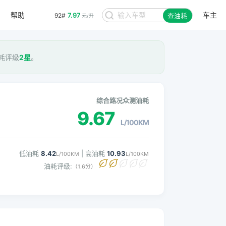
帮助
车主
7.97
92#
查油耗
元/升
油耗评级
2星
。
综合路况众测油耗
9.67
L/100KM
低油耗
8.42
| 高油耗
10.93
L/100KM
L/100KM
油耗评级:
（1.6分）