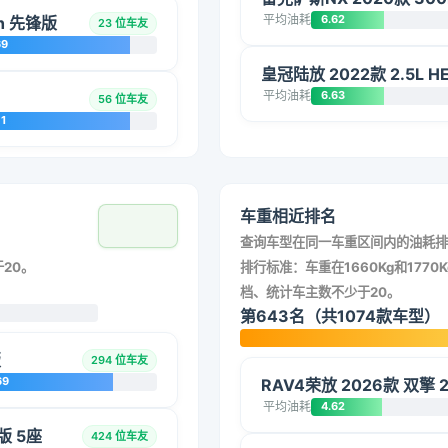
平均油耗
6.62
ch 先锋版
23 位车友
69
皇冠陆放 2022款 2.5L
平均油耗
6.63
56 位车友
1
车重相近排名
查询车型在同一车重区间内的油耗排
20。
排行标准：车重在1660Kg和1770K
档、统计车主数不少于20。
第643名（共1074款车型）
版
294 位车友
69
RAV4荣放 2026款 双擎 
平均油耗
4.62
版 5座
424 位车友