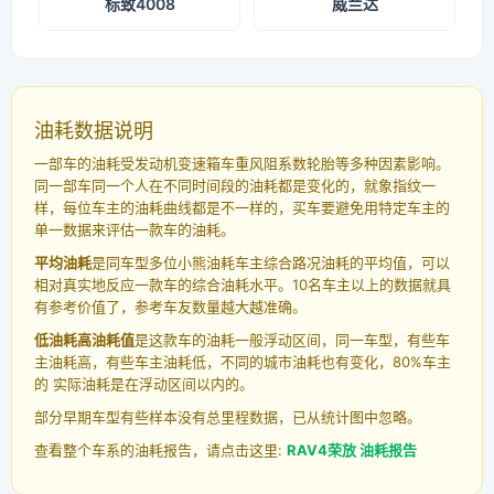
标致4008
威兰达
油耗数据说明
一部车的油耗受发动机变速箱车重风阻系数轮胎等多种因素影响。
同一部车同一个人在不同时间段的油耗都是变化的，就象指纹一
样，每位车主的油耗曲线都是不一样的，买车要避免用特定车主的
单一数据来评估一款车的油耗。
平均油耗
是同车型多位小熊油耗车主综合路况油耗的平均值，可以
相对真实地反应一款车的综合油耗水平。10名车主以上的数据就具
有参考价值了，参考车友数量越大越准确。
低油耗高油耗值
是这款车的油耗一般浮动区间，同一车型，有些车
主油耗高，有些车主油耗低，不同的城市油耗也有变化，80%车主
的 实际油耗是在浮动区间以内的。
部分早期车型有些样本没有总里程数据，已从统计图中忽略。
查看整个车系的油耗报告，请点击这里:
RAV4荣放 油耗报告