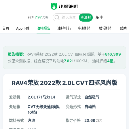
车主
7.97
92#
查油耗
元/升
首页
App下载
油耗报告
油耗排行
电耗排行
插混排行
帮助
报告摘要：
RAV4荣放 2022款 2.0L CVT四驱风尚版，基于
816,399
公里众测数据，综合路况平均油耗
7.62
L/100KM， 油耗评级
4星
。
RAV4荣放 2022款 2.0L CVT四驱风尚版
发动机
2.0L 171马力 L4
进气形式
自然吸气
变速箱
CVT无级变速(模拟
变速形式
自动档
10挡)
燃料形式
汽油
指导价格
20.68
万元