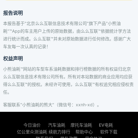
报告说明
本报告基于"北京么么互联信息技术有限公司"旗下产品"小熊油
耗"™App的车主用户上传的原始数据，由么么互联™依据统计学方法
进行统计而成。么么互联™并未对原始数据进行任何修改。感谢广大
车友每一次认真的记录！
权益声明
小熊油耗™网站的车型车系油耗数据和排行榜数据的所有权益归北京
么么互联信息技术有限公司所有。所有对本站数据的商业应用均应获
得么么互联™的授权。未经许可使用，么么互联™有权追究相应侵权责
任。
客服联系"小熊油耗的熊大"（微信号：xxnh-xd）。
今日油价
汽车油耗
摩托车油耗
EV电耗
亿公里众测油耗
续航力排行
帮助中心
软件下载