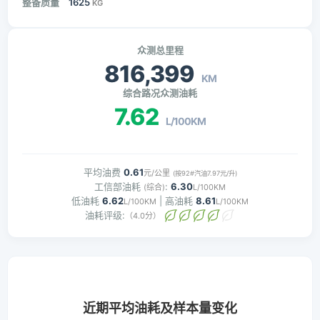
整备质量
1625
KG
众测总里程
816,399
KM
综合路况众测油耗
7.62
L/100KM
平均油费
0.61
元/公里
(按92#汽油7.97元/升)
工信部油耗
:
6.30
(综合)
L/100KM
低油耗
6.62
| 高油耗
8.61
L/100KM
L/100KM
油耗评级:
（4.0分）