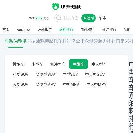
7.97
92#
元/升
车主
8.48
查油耗
95#
元/升
首页
App下载
油耗报告
油耗排行
电耗排行
插混排行
帮助
车系油耗榜
车型油耗榜
摩托车排行
亿公里众测
续航力排行
自定义
微型车
小型车
紧凑型车
中型车
中大型车
小型SUV
紧凑型SUV
中型SUV
中大型SUV
大型SUV
紧凑型MPV
中型MPV
中大型MPV