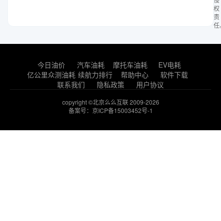
权
责
任
今日油价
汽车油耗
摩托车油耗
EV电耗
亿公里众测油耗
续航力排行
帮助中心
软件下载
联系我们
隐私政策
用户协议
copyright ©北京么么互联 2009-2026
备案号：京ICP备15003452号-1