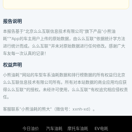
报告说明
本报告基于"北京么么互联信息技术有限公司"旗下产品"小熊油
耗"™App的车主用户上传的原始数据，由么么互联™依据统计学方法
进行统计而成。么么互联™并未对原始数据进行任何修改。感谢广大
车友每一次认真的记录！
权益声明
小熊油耗™网站的车型车系油耗数据和排行榜数据的所有权益归北京
么么互联信息技术有限公司所有。所有对本站数据的商业应用均应获
得么么互联™的授权。未经许可使用，么么互联™有权追究相应侵权责
任。
客服联系"小熊油耗的熊大"（微信号：xxnh-xd）。
今日油价
汽车油耗
摩托车油耗
EV电耗