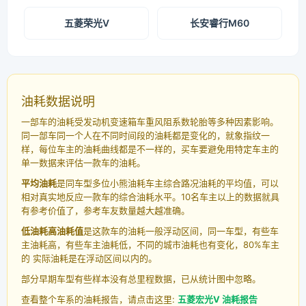
五菱荣光V
长安睿行M60
油耗数据说明
一部车的油耗受发动机变速箱车重风阻系数轮胎等多种因素影响。
同一部车同一个人在不同时间段的油耗都是变化的，就象指纹一
样，每位车主的油耗曲线都是不一样的，买车要避免用特定车主的
单一数据来评估一款车的油耗。
平均油耗
是同车型多位小熊油耗车主综合路况油耗的平均值，可以
相对真实地反应一款车的综合油耗水平。10名车主以上的数据就具
有参考价值了，参考车友数量越大越准确。
低油耗高油耗值
是这款车的油耗一般浮动区间，同一车型，有些车
主油耗高，有些车主油耗低，不同的城市油耗也有变化，80%车主
的 实际油耗是在浮动区间以内的。
部分早期车型有些样本没有总里程数据，已从统计图中忽略。
查看整个车系的油耗报告，请点击这里:
五菱宏光V 油耗报告