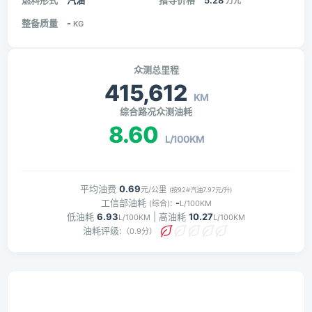
燃料形式
汽油
指导价格
5.28
万元
整备质量
-
KG
众测总里程
415,612
KM
综合路况众测油耗
8.60
L/100KM
平均油费
0.69
元/公里
(按92#汽油7.97元/升)
工信部油耗
:
-
(综合)
L/100KM
低油耗
6.93
| 高油耗
10.27
L/100KM
L/100KM
油耗评级:
（0.9分）