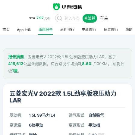
车主
7.97
92#
查油耗
元/升
首页
App下载
油耗报告
油耗排行
电耗排行
插混排行
帮助
报告摘要：
五菱宏光V 2022款 1.5L劲享版液压助力LAR，基于
415,612
公里众测数据，综合路况平均油耗
8.60
L/100KM， 油耗评
级
1星
。
五菱宏光V 2022款 1.5L劲享版液压助力
LAR
发动机
1.5L 99马力 L4
进气形式
自然吸气
变速箱
6挡手动
变速形式
手动挡