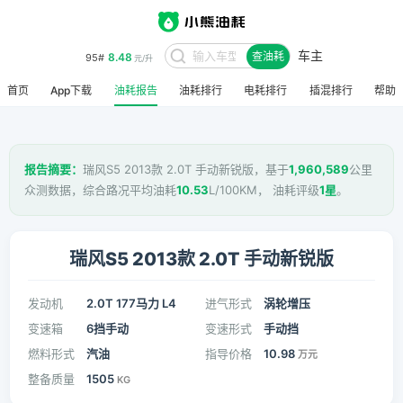
车主
8.48
95#
查油耗
元/升
首页
App下载
油耗报告
油耗排行
电耗排行
插混排行
帮助
报告摘要：
瑞风S5 2013款 2.0T 手动新锐版，基于
1,960,589
公里
众测数据，综合路况平均油耗
10.53
L/100KM， 油耗评级
1星
。
瑞风S5 2013款 2.0T 手动新锐版
发动机
2.0T 177马力 L4
进气形式
涡轮增压
变速箱
6挡手动
变速形式
手动挡
燃料形式
汽油
指导价格
10.98
万元
整备质量
1505
KG