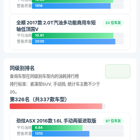
整备质量
1916
全顺 2017款 2.0T汽油多功能商用车短
33 位车友
轴低顶国V
平均油耗
10.91
整备质量
2030
同级别排名
查询车型在同级别车型内的油耗排行榜
排行标准：紧凑型SUV, 手动挡, 统计车主数不少于
20。
第326名（共337款车型）
劲炫ASX 2016款 1.6L 手动两驱进取版
87 位车友
平均油耗
6.84
整备质量
1310