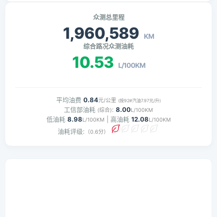
众测总里程
1,960,589
KM
综合路况众测油耗
10.53
L/100KM
平均油费
0.84
元/公里
(按92#汽油7.97元/升)
工信部油耗
:
8.00
(综合)
L/100KM
低油耗
8.98
| 高油耗
12.08
L/100KM
L/100KM
油耗评级:
（0.6分）