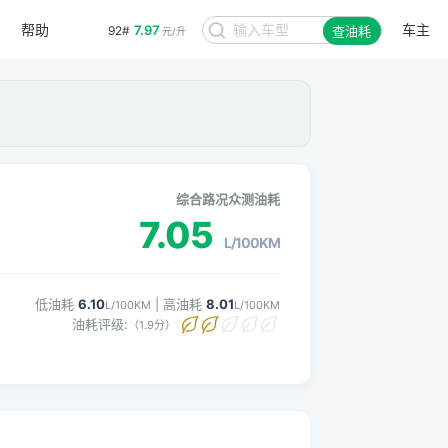
帮助
车主
7.97
92#
查油耗
元/升
。
综合路况众测油耗
7.05
L/100KM
低油耗
6.10
| 高油耗
8.01
L/100KM
L/100KM
油耗评级:
（1.9分）