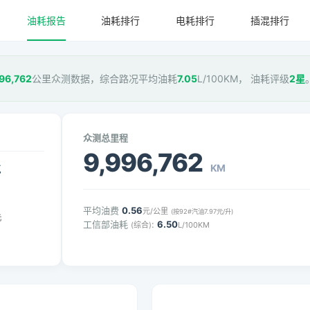
油耗报告
油耗排行
电耗排行
插混排行
96,762
公里众测数据，综合路况平均油耗
7.05
L/100KM， 油耗评级
2星
众测总里程
9,996,762
KM
气
平均油费
0.56
元/公里
(按92#汽油7.97元/升)
元
工信部油耗
:
6.50
(综合)
L/100KM