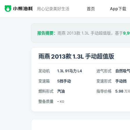
用心记录美好生活
首页
App下载
报告摘要：
雨燕 2013款 1.3L 手动超值版，基于
9,9
雨燕 2013款 1.3L 手动超值版
发动机
1.3L 91马力 L4
进气形式
自然吸
变速箱
5挡手动
变速形式
手动挡
燃料形式
汽油
指导价格
5.98
万
整备质量
-
KG