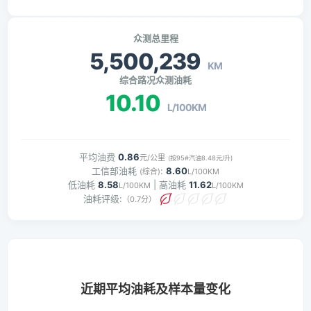
众测总里程
5,500,239
KM
综合路况众测油耗
10.10
L/100KM
平均油费
0.86
元/公里
(按95#汽油8.48元/升)
工信部油耗
:
8.60
(综合)
L/100KM
低油耗
8.58
| 高油耗
11.62
L/100KM
L/100KM
油耗评级:
（0.7分）