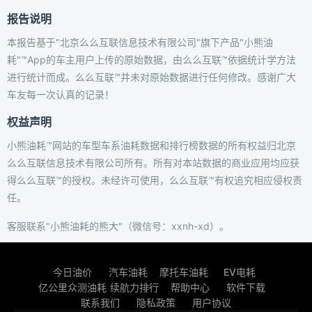
报告说明
本报告基于"北京么么互联信息技术有限公司"旗下产品"小熊油
耗"™App的车主用户上传的原始数据，由么么互联™依据统计学方法
进行统计而成。么么互联™并未对原始数据进行任何修改。感谢广大
车友每一次认真的记录！
权益声明
小熊油耗™网站的车型车系油耗数据和排行榜数据的所有权益归北京
么么互联信息技术有限公司所有。所有对本站数据的商业应用均应获
得么么互联™的授权。未经许可使用，么么互联™有权追究相应侵权责
任。
客服联系"小熊油耗的熊大"（微信号：xxnh-xd）。
今日油价
汽车油耗
摩托车油耗
EV电耗
亿公里众测油耗
续航力排行
帮助中心
软件下载
联系我们
隐私政策
用户协议