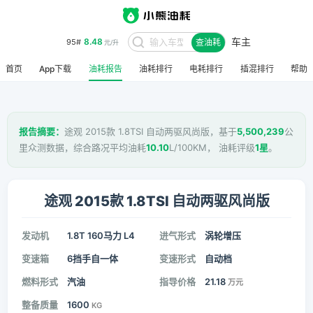
车主
8.48
95#
查油耗
元/升
首页
App下载
油耗报告
油耗排行
电耗排行
插混排行
帮助
报告摘要：
途观 2015款 1.8TSI 自动两驱风尚版，基于
5,500,239
公
里众测数据，综合路况平均油耗
10.10
L/100KM， 油耗评级
1星
。
途观 2015款 1.8TSI 自动两驱风尚版
发动机
1.8T 160马力 L4
进气形式
涡轮增压
变速箱
6挡手自一体
变速形式
自动档
燃料形式
汽油
指导价格
21.18
万元
整备质量
1600
KG