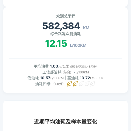
众测总里程
582,384
KM
综合路况众测油耗
12.15
L/100KM
平均油费
1.03
元/公里
(按95#汽油8.48元/升)
工信部油耗
:
-
(综合)
L/100KM
低油耗
10.57
| 高油耗
13.72
L/100KM
L/100KM
油耗评级:
（1.8分）