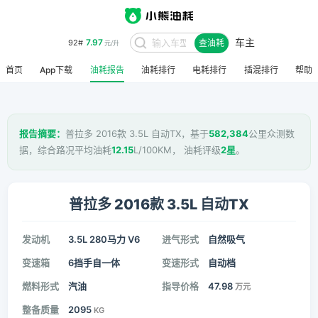
车主
7.97
92#
查油耗
元/升
首页
App下载
油耗报告
油耗排行
电耗排行
插混排行
帮助
报告摘要：
普拉多 2016款 3.5L 自动TX，基于
582,384
公里众测数
据，综合路况平均油耗
12.15
L/100KM， 油耗评级
2星
。
普拉多 2016款 3.5L 自动TX
发动机
3.5L 280马力 V6
进气形式
自然吸气
变速箱
6挡手自一体
变速形式
自动档
燃料形式
汽油
指导价格
47.98
万元
整备质量
2095
KG