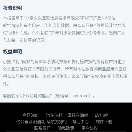
报告说明
本报告基于"北京么么互联信息技术有限公司"旗下产品"小熊油
耗"™App的车主用户上传的原始数据，由么么互联™依据统计学方法
进行统计而成。么么互联™并未对原始数据进行任何修改。感谢广大
车友每一次认真的记录！
权益声明
小熊油耗™网站的车型车系油耗数据和排行榜数据的所有权益归北京
么么互联信息技术有限公司所有。所有对本站数据的商业应用均应获
得么么互联™的授权。未经许可使用，么么互联™有权追究相应侵权责
任。
客服联系"小熊油耗的熊大"（微信号：xxnh-xd）。
今日油价
汽车油耗
摩托车油耗
EV电耗
亿公里众测油耗
续航力排行
帮助中心
软件下载
联系我们
隐私政策
用户协议