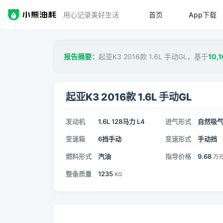
用心记录美好生活
首页
App下载
报告摘要：
起亚K3 2016款 1.6L 手动GL，基于
10,1
起亚K3 2016款 1.6L 手动GL
发动机
1.6L 128马力 L4
进气形式
自然吸
变速箱
6挡手动
变速形式
手动挡
燃料形式
汽油
指导价格
9.68
万
整备质量
1235
KG