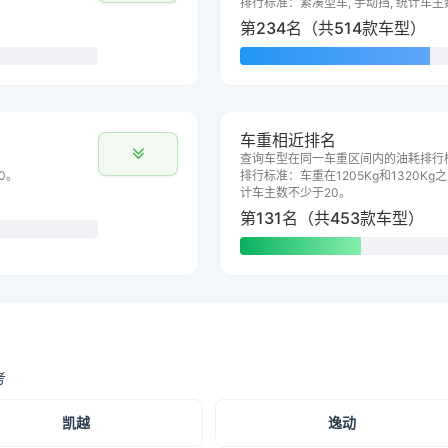
排行标准：紧凑型车, 手动挡, 统计车主
第234名（共514款车型）
车重相近排名
查询车型在同一车重区间内的油耗排行
0。
排行标准：车重在1205Kg和1320Kg之
计车主数不少于20。
第131名（共453款车型）
考
凯越
逸动