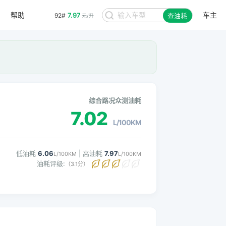
帮助
车主
7.97
92#
查油耗
元/升
。
综合路况众测油耗
7.02
L/100KM
低油耗
6.06
| 高油耗
7.97
L/100KM
L/100KM
油耗评级:
（3.1分）