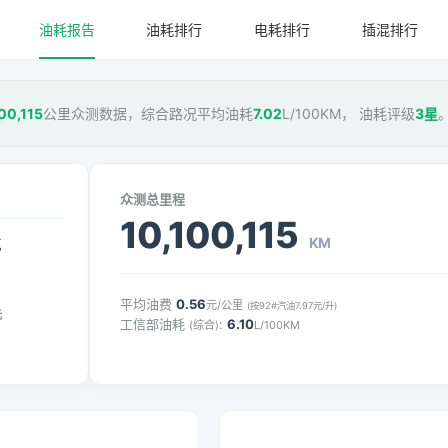
油耗报告
油耗排行
电耗排行
插混排行
00,115
公里众测数据，综合路况平均油耗
7.02
L/100KM， 油耗评级
3星
众测总里程
10,100,115
KM
气
平均油费
0.56
元/公里
(按92#汽油7.97元/升)
元
工信部油耗
:
6.10
(综合)
L/100KM