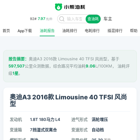
车主
7.97
92#
查油耗
元/升
首页
App下载
油耗报告
油耗排行
电耗排行
插混排行
帮助
报告摘要：
奥迪A3 2016款 Limousine 40 TFSI 风尚型，基于
597,507
公里众测数据，综合路况平均油耗
9.06
L/100KM， 油耗评
级
1星
。
奥迪A3 2016款 Limousine 40 TFSI 风尚
型
发动机
1.8T 180马力 L4
进气形式
涡轮增压
变速箱
7挡湿式双离合
变速形式
自动档