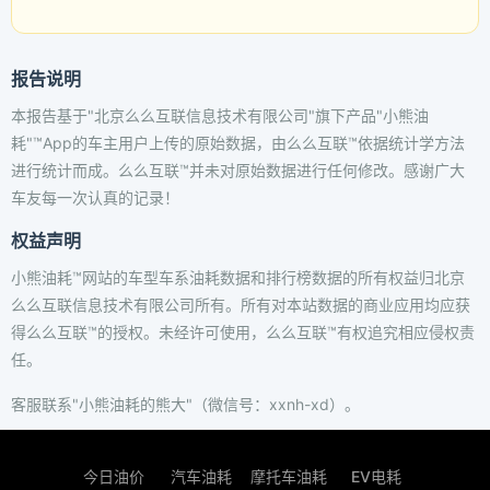
报告说明
本报告基于"北京么么互联信息技术有限公司"旗下产品"小熊油
耗"™App的车主用户上传的原始数据，由么么互联™依据统计学方法
进行统计而成。么么互联™并未对原始数据进行任何修改。感谢广大
车友每一次认真的记录！
权益声明
小熊油耗™网站的车型车系油耗数据和排行榜数据的所有权益归北京
么么互联信息技术有限公司所有。所有对本站数据的商业应用均应获
得么么互联™的授权。未经许可使用，么么互联™有权追究相应侵权责
任。
客服联系"小熊油耗的熊大"（微信号：xxnh-xd）。
今日油价
汽车油耗
摩托车油耗
EV电耗