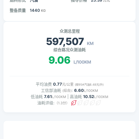
燃料形式
汽油
指导价格
25.39
万元
整备质量
1440
KG
众测总里程
597,507
KM
综合路况众测油耗
9.06
L/100KM
平均油费
0.77
元/公里
(按95#汽油8.48元/升)
工信部油耗
:
6.60
(综合)
L/100KM
低油耗
7.61
| 高油耗
10.52
L/100KM
L/100KM
油耗评级:
（1.3分）