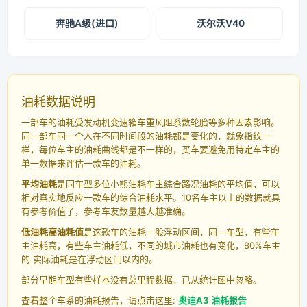
奔驰A级(进口)
沃尔沃V40
油耗数据说明
一部车的油耗受发动机变速箱车重风阻系数轮胎等多种因素影响。
同一部车同一个人在不同时间段的油耗都是变化的，就象指纹一
样，每位车主的油耗曲线都是不一样的，买车要避免用特定车主的
单一数据来评估一款车的油耗。
平均油耗
是同车型多位小熊油耗车主综合路况油耗的平均值，可以
相对真实地反应一款车的综合油耗水平。10名车主以上的数据就具
有参考价值了，参考车友数量越大越准确。
低油耗高油耗值
是这款车的油耗一般浮动区间，同一车型，有些车
主油耗高，有些车主油耗低，不同的城市油耗也有变化，80%车主
的 实际油耗是在浮动区间以内的。
部分早期车型有些样本没有总里程数据，已从统计图中忽略。
查看整个车系的油耗报告，请点击这里:
奥迪A3 油耗报告