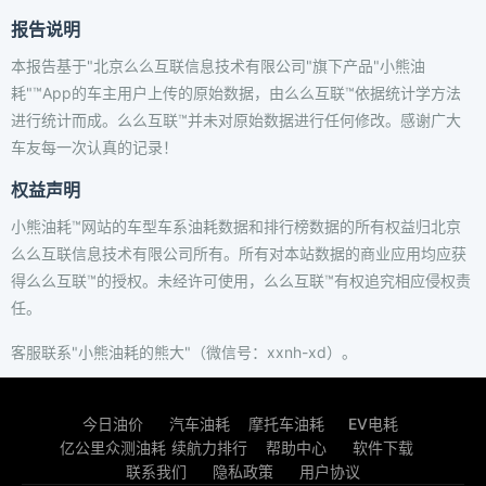
报告说明
本报告基于"北京么么互联信息技术有限公司"旗下产品"小熊油
耗"™App的车主用户上传的原始数据，由么么互联™依据统计学方法
进行统计而成。么么互联™并未对原始数据进行任何修改。感谢广大
车友每一次认真的记录！
权益声明
小熊油耗™网站的车型车系油耗数据和排行榜数据的所有权益归北京
么么互联信息技术有限公司所有。所有对本站数据的商业应用均应获
得么么互联™的授权。未经许可使用，么么互联™有权追究相应侵权责
任。
客服联系"小熊油耗的熊大"（微信号：xxnh-xd）。
今日油价
汽车油耗
摩托车油耗
EV电耗
亿公里众测油耗
续航力排行
帮助中心
软件下载
联系我们
隐私政策
用户协议