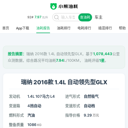
车主
7.97
92#
查油耗
元/升
首页
App下载
油耗报告
油耗排行
电耗排行
插混排行
帮助
报告摘要：
瑞纳 2016款 1.4L 自动领先型GLX，基于
1,078,443
公里
众测数据，综合路况平均油耗
7.94
L/100KM， 油耗评级
1星
。
瑞纳 2016款 1.4L 自动领先型GLX
发动机
1.4L 107马力 L4
进气形式
自然吸气
变速箱
4挡自动
变速形式
自动档
燃料形式
汽油
指导价格
9.29
万元
整备质量
1086
KG