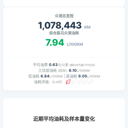
众测总里程
1,078,443
KM
综合路况众测油耗
7.94
L/100KM
平均油费
0.63
元/公里
(按92#汽油7.97元/升)
工信部油耗
:
6.10
(综合)
L/100KM
低油耗
6.84
| 高油耗
9.05
L/100KM
L/100KM
油耗评级:
（0.4分）