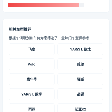
相关车型推荐
根据车辆级别和车价为您筛选了一些热门车型供参考
飞度
YARiS L 致炫
Polo
威驰
嘉年华
骊威
YARiS L 致享
晶锐
雨燕
起亚K2