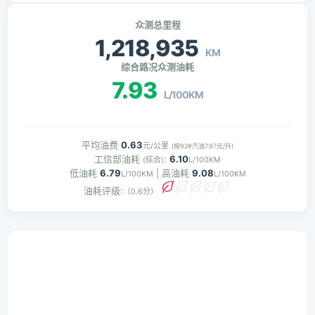
众测总里程
1,218,935
KM
综合路况众测油耗
7.93
L/100KM
平均油费
0.63
元/公里
(按92#汽油7.97元/升)
工信部油耗
:
6.10
(综合)
L/100KM
低油耗
6.79
| 高油耗
9.08
L/100KM
L/100KM
油耗评级:
（0.6分）