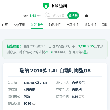
车主
8.48
95#
查油耗
元/升
首页
App下载
油耗报告
油耗排行
电耗排行
插混排行
帮助
报告摘要：
瑞纳 2016款 1.4L 自动时尚型GS，基于
1,218,935
公里众
测数据，综合路况平均油耗
7.93
L/100KM， 油耗评级
1星
。
瑞纳 2016款 1.4L 自动时尚型GS
发动机
1.4L 107马力 L4
进气形式
自然吸气
变速箱
4挡自动
变速形式
自动档
燃料形式
汽油
指导价格
8.19
万元
整备质量
1086
KG