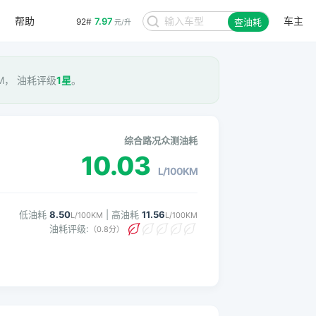
帮助
车主
7.97
92#
查油耗
元/升
KM， 油耗评级
1星
。
综合路况众测油耗
10.03
L/100KM
低油耗
8.50
| 高油耗
11.56
L/100KM
L/100KM
油耗评级:
（0.8分）