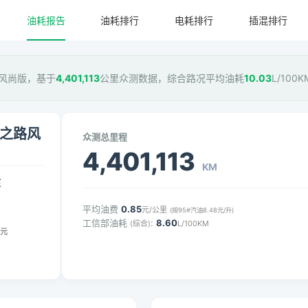
油耗报告
油耗排行
电耗排行
插混排行
之路风尚版，基于
4,401,113
公里众测数据，综合路况平均油耗
10.03
L/100
绸之路风
众测总里程
4,401,113
KM
压
平均油费
0.85
元/公里
(按95#汽油8.48元/升)
工信部油耗
:
8.60
(综合)
L/100KM
元