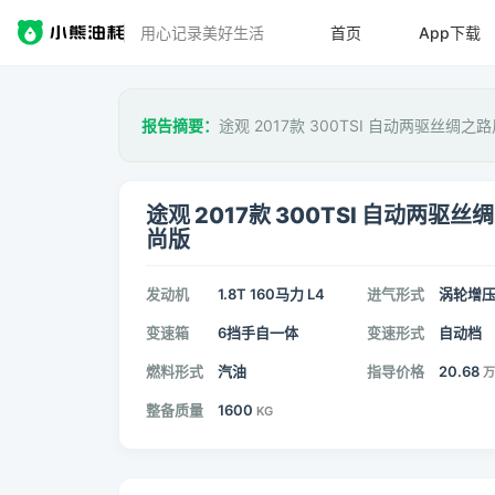
用心记录美好生活
首页
App下载
报告摘要：
途观 2017款 300TSI 自动两驱丝绸
途观 2017款 300TSI 自动两驱丝
尚版
发动机
1.8T 160马力 L4
进气形式
涡轮增
变速箱
6挡手自一体
变速形式
自动档
燃料形式
汽油
指导价格
20.68
万
整备质量
1600
KG