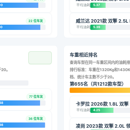
00
平均油耗
5.37
威兰达 2021款 双擎 2.5
22 位车友
60
平均油耗
5.39
车重相近排名
查询车型在同一车重区间内的油耗排
20。
排行标准：车重在1320Kg和1430K
档、统计车主数不少于20。
第655名（共1212款车型）
77 位车友
38
卡罗拉 2026款 1.8L 双
平均油耗
4.25
36 位车友
98
凌尚 2023款 双擎 2.0L