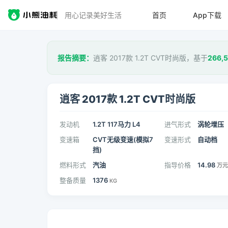
用心记录美好生活
首页
App下载
报告摘要：
逍客 2017款 1.2T CVT时尚版，基于
266,
逍客 2017款 1.2T CVT时尚版
发动机
1.2T 117马力 L4
进气形式
涡轮增压
变速箱
CVT无级变速(模拟7
变速形式
自动档
挡)
燃料形式
汽油
指导价格
14.98
万元
整备质量
1376
KG