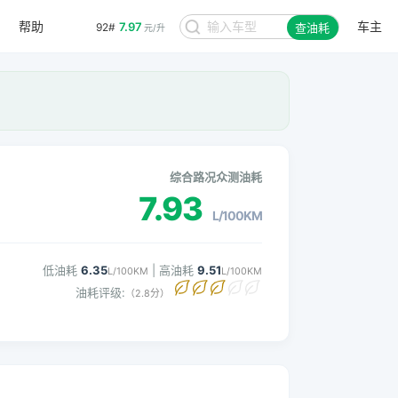
帮助
车主
7.97
92#
查油耗
元/升
综合路况众测油耗
7.93
L/100KM
低油耗
6.35
| 高油耗
9.51
L/100KM
L/100KM
油耗评级:
（2.8分）