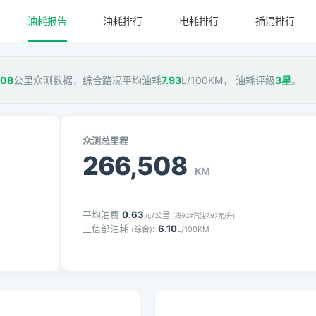
油耗报告
油耗排行
电耗排行
插混排行
508
公里众测数据，综合路况平均油耗
7.93
L/100KM， 油耗评级
3星
。
众测总里程
266,508
KM
平均油费
0.63
元/公里
(按92#汽油7.97元/升)
工信部油耗
:
6.10
(综合)
L/100KM