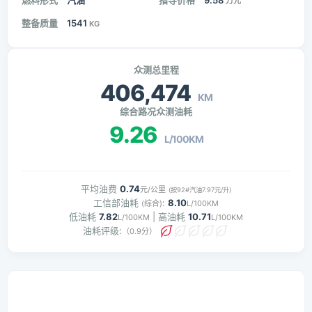
燃料形式
汽油
指导价格
9.58
万元
整备质量
1541
KG
众测总里程
406,474
KM
综合路况众测油耗
9.26
L/100KM
平均油费
0.74
元/公里
(按92#汽油7.97元/升)
工信部油耗
:
8.10
(综合)
L/100KM
低油耗
7.82
| 高油耗
10.71
L/100KM
L/100KM
油耗评级:
（0.9分）