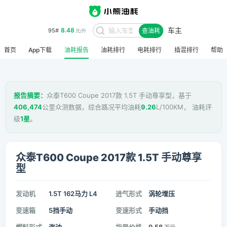
车主
8.48
95#
查油耗
元/升
首页
App下载
油耗报告
油耗排行
电耗排行
插混排行
帮助
报告摘要：
众泰T600 Coupe 2017款 1.5T 手动尊享型，基于
406,474
公里众测数据，综合路况平均油耗
9.26
L/100KM， 油耗评
级
1星
。
众泰T600 Coupe 2017款 1.5T 手动尊享
型
发动机
1.5T 162马力 L4
进气形式
涡轮增压
变速箱
5挡手动
变速形式
手动挡