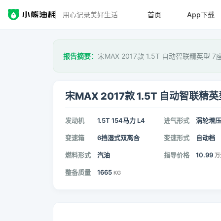
用心记录美好生活
首页
App下载
报告摘要：
宋MAX 2017款 1.5T 自动智联精英型 
宋MAX 2017款 1.5T 自动智联精英
发动机
1.5T 154马力 L4
进气形式
涡轮增
变速箱
6挡湿式双离合
变速形式
自动档
燃料形式
汽油
指导价格
10.99
万
整备质量
1665
KG