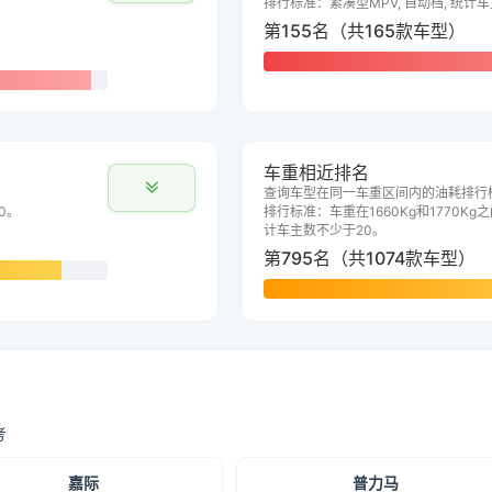
排行标准：紧凑型MPV, 自动档, 统计
第155名（共165款车型）
车重相近排名
查询车型在同一车重区间内的油耗排行
0。
排行标准：车重在1660Kg和1770Kg之
计车主数不少于20。
第795名（共1074款车型）
考
嘉际
普力马