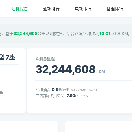
油耗报告
油耗排行
电耗排行
插混排行
7座，基于
32,244,608
公里众测数据，综合路况平均油耗
10.01
L/100KM
型 7座
众测总里程
32,244,608
KM
压
平均油费
0.8
元/公里
(按92#汽油7.97元/升)
元
工信部油耗
:
7.60
(综合)
L/100KM