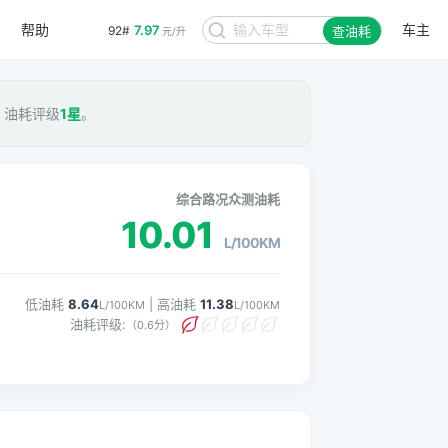
帮助
车主
7.97
92#
查油耗
元/升
， 油耗评级
1星
。
综合路况众测油耗
10.01
L/100KM
低油耗
8.64
| 高油耗
11.38
L/100KM
L/100KM
油耗评级:
（0.6分）