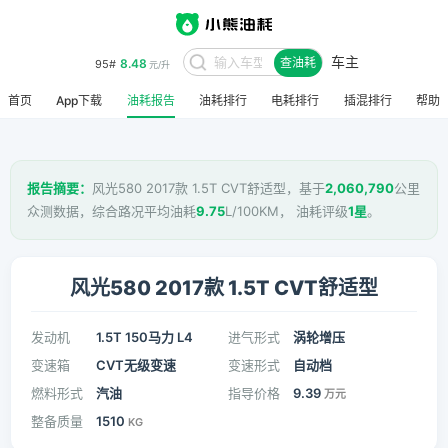
车主
8.48
95#
查油耗
元/升
首页
App下载
油耗报告
油耗排行
电耗排行
插混排行
帮助
报告摘要：
风光580 2017款 1.5T CVT舒适型，基于
2,060,790
公里
众测数据，综合路况平均油耗
9.75
L/100KM， 油耗评级
1星
。
风光580 2017款 1.5T CVT舒适型
发动机
1.5T 150马力 L4
进气形式
涡轮增压
变速箱
CVT无级变速
变速形式
自动档
燃料形式
汽油
指导价格
9.39
万元
整备质量
1510
KG