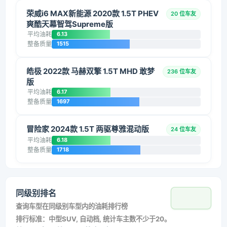
荣威i6 MAX新能源 2020款 1.5T PHEV
20 位车友
爽酷天幕智驾Supreme版
平均油耗
6.13
整备质量
1515
皓极 2022款 马赫双擎 1.5T MHD 敢梦
236 位车友
版
平均油耗
6.17
整备质量
1697
冒险家 2024款 1.5T 两驱尊雅混动版
24 位车友
平均油耗
6.18
整备质量
1718
同级别排名
查询车型在同级别车型内的油耗排行榜
排行标准：中型SUV, 自动档, 统计车主数不少于20。