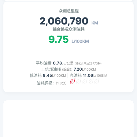
众测总里程
2,060,790
KM
综合路况众测油耗
9.75
L/100KM
平均油费
0.78
元/公里
(按92#汽油7.97元/升)
工信部油耗
:
7.20
(综合)
L/100KM
低油耗
8.45
| 高油耗
11.06
L/100KM
L/100KM
油耗评级:
（1.3分）