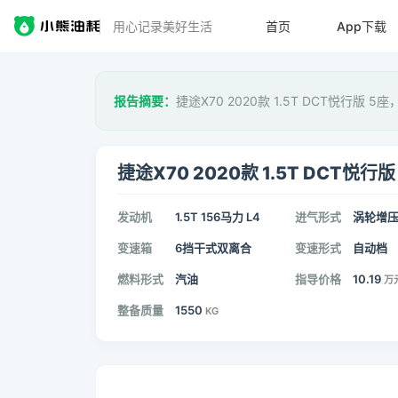
用心记录美好生活
首页
App下载
报告摘要：
捷途X70 2020款 1.5T DCT悦行版 5
捷途X70 2020款 1.5T DCT悦行版
发动机
1.5T 156马力 L4
进气形式
涡轮增
变速箱
6挡干式双离合
变速形式
自动档
燃料形式
汽油
指导价格
10.19
万
整备质量
1550
KG