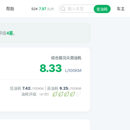
帮助
车主
7.97
92#
查油耗
元/升
耗评级
4星
。
综合路况众测油耗
8.33
L/100KM
低油耗
7.42
| 高油耗
9.25
L/100KM
L/100KM
油耗评级:
（4.1分）