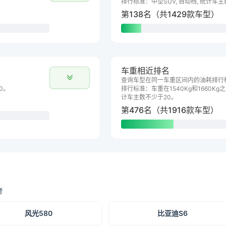
排行标准：中型SUV, 自动档, 统计车
第138名（共1429款车型）
车重相近排名
查询车型在同一车重区间内的油耗排行
0。
排行标准：车重在1540Kg和1660Kg之
计车主数不少于20。
第476名（共1916款车型）
考
风光580
比亚迪S6