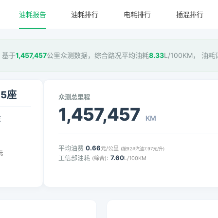
油耗报告
油耗排行
电耗排行
插混排行
座，基于
1,457,457
公里众测数据，综合路况平均油耗
8.33
L/100KM， 油
 5座
众测总里程
1,457,457
KM
压
平均油费
0.66
元/公里
(按92#汽油7.97元/升)
元
工信部油耗
:
7.60
(综合)
L/100KM