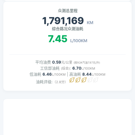
众测总里程
1,791,169
KM
综合路况众测油耗
7.45
L/100KM
平均油费
0.59
元/公里
(按92#汽油7.97元/升)
工信部油耗
:
6.70
(综合)
L/100KM
低油耗
6.46
| 高油耗
8.44
L/100KM
L/100KM
油耗评级:
（2.8分）