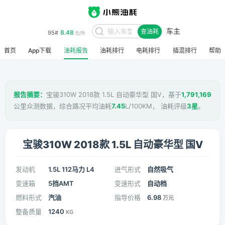
车主
8.48
95#
查油耗
元/升
首页
App下载
油耗报告
油耗排行
电耗排行
插混排行
帮助
报告摘要：
宝骏310W 2018款 1.5L 自动豪华型 国V，基于
1,791,169
公里众测数据，综合路况平均油耗
7.45
L/100KM， 油耗评级
3星
。
宝骏310W 2018款 1.5L 自动豪华型 国V
发动机
1.5L 112马力 L4
进气形式
自然吸气
变速箱
5挡AMT
变速形式
自动档
燃料形式
汽油
指导价格
6.98
万元
整备质量
1240
KG