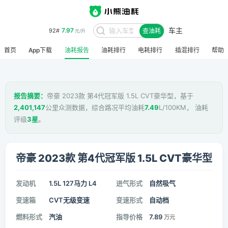
7.97
92#
元/升
车主
查油耗
8.48
95#
元/升
首页
App下载
油耗报告
油耗排行
电耗排行
插混排行
帮助
报告摘要：
帝豪 2023款 第4代冠军版 1.5L CVT豪华型，基于
2,401,147
公里众测数据，综合路况平均油耗
7.49
L/100KM， 油耗
评级
3星
。
帝豪 2023款 第4代冠军版 1.5L CVT豪华型
发动机
1.5L 127马力 L4
进气形式
自然吸气
变速箱
CVT无级变速
变速形式
自动档
燃料形式
汽油
指导价格
7.89
万元