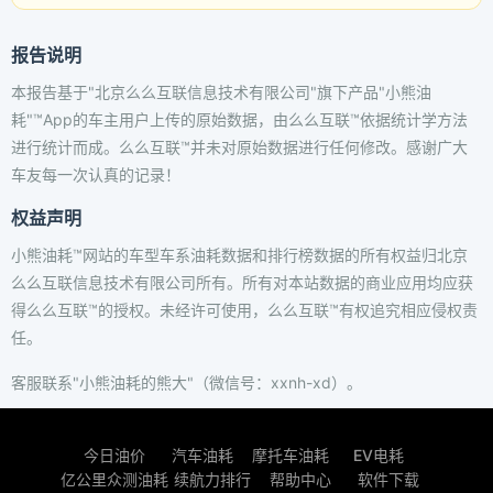
报告说明
本报告基于"北京么么互联信息技术有限公司"旗下产品"小熊油
耗"™App的车主用户上传的原始数据，由么么互联™依据统计学方法
进行统计而成。么么互联™并未对原始数据进行任何修改。感谢广大
车友每一次认真的记录！
权益声明
小熊油耗™网站的车型车系油耗数据和排行榜数据的所有权益归北京
么么互联信息技术有限公司所有。所有对本站数据的商业应用均应获
得么么互联™的授权。未经许可使用，么么互联™有权追究相应侵权责
任。
客服联系"小熊油耗的熊大"（微信号：xxnh-xd）。
今日油价
汽车油耗
摩托车油耗
EV电耗
亿公里众测油耗
续航力排行
帮助中心
软件下载