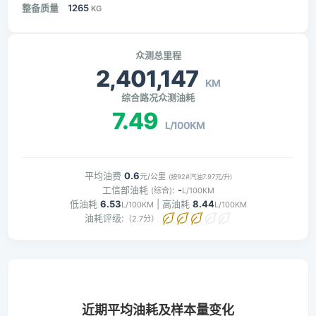
整备质量
1265
KG
众测总里程
2,401,147
KM
综合路况众测油耗
7.49
L/100KM
平均油费
0.6
元/公里
(按92#汽油7.97元/升)
工信部油耗
:
-
(综合)
L/100KM
低油耗
6.53
| 高油耗
8.44
L/100KM
L/100KM
油耗评级:
（2.7分）