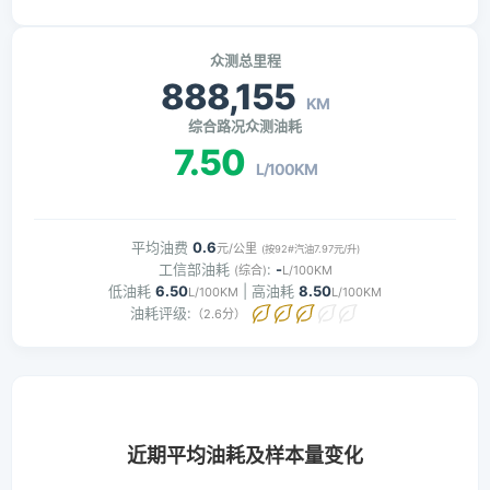
众测总里程
888,155
KM
综合路况众测油耗
7.50
L/100KM
平均油费
0.6
元/公里
(按92#汽油7.97元/升)
工信部油耗
:
-
(综合)
L/100KM
低油耗
6.50
| 高油耗
8.50
L/100KM
L/100KM
油耗评级:
（2.6分）