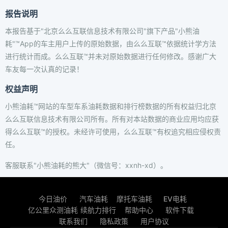
报告说明
本报告基于"北京么么互联信息技术有限公司"旗下产品"小熊油
耗"™App的车主用户上传的原始数据，由么么互联™依据统计学方法
进行统计而成。么么互联™并未对原始数据进行任何修改。感谢广大
车友每一次认真的记录！
权益声明
小熊油耗™网站的车型车系油耗数据和排行榜数据的所有权益归北京
么么互联信息技术有限公司所有。所有对本站数据的商业应用均应获
得么么互联™的授权。未经许可使用，么么互联™有权追究相应侵权责
任。
客服联系"小熊油耗的熊大"（微信号：xxnh-xd）。
今日油价
汽车油耗
摩托车油耗
EV电耗
亿公里众测油耗
续航力排行
帮助中心
软件下载
联系我们
隐私政策
用户协议