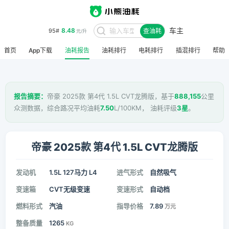
车主
8.48
95#
查油耗
元/升
首页
App下载
油耗报告
油耗排行
电耗排行
插混排行
帮助
报告摘要：
帝豪 2025款 第4代 1.5L CVT龙腾版，基于
888,155
公里
众测数据，综合路况平均油耗
7.50
L/100KM， 油耗评级
3星
。
帝豪 2025款 第4代 1.5L CVT龙腾版
发动机
1.5L 127马力 L4
进气形式
自然吸气
变速箱
CVT无级变速
变速形式
自动档
燃料形式
汽油
指导价格
7.89
万元
整备质量
1265
KG