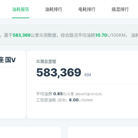
油耗报告
油耗排行
电耗排行
插混排行
国V，基于
583,369
公里众测数据，综合路况平均油耗
10.70
L/100KM， 
座 国V
众测总里程
583,369
KM
平均油费
0.85
元/公里
(按92#汽油7.97元/升)
工信部油耗
:
8.00
(综合)
L/100KM