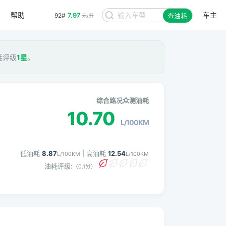
帮助
车主
7.97
92#
查油耗
元/升
油耗评级
1星
。
综合路况众测油耗
10.70
L/100KM
低油耗
8.87
| 高油耗
12.54
L/100KM
L/100KM
油耗评级:
（0.1分）