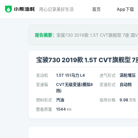
用心记录美好生活
首页
App下载
报告摘要：
宝骏730 2019款 1.5T CVT旗舰型 7座 
宝骏730 2019款 1.5T CVT旗舰型 7
发动机
1.5T 151马力 L4
进气形式
涡轮增压
变速箱
CVT无级变速(模拟8
变速形式
自动档
挡)
燃料形式
汽油
指导价格
9.98
万元
整备质量
1544
KG