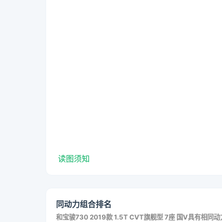
读图须知
同动力组合排名
和
宝骏730 2019款 1.5T CVT旗舰型 7座 国V
具有相同动