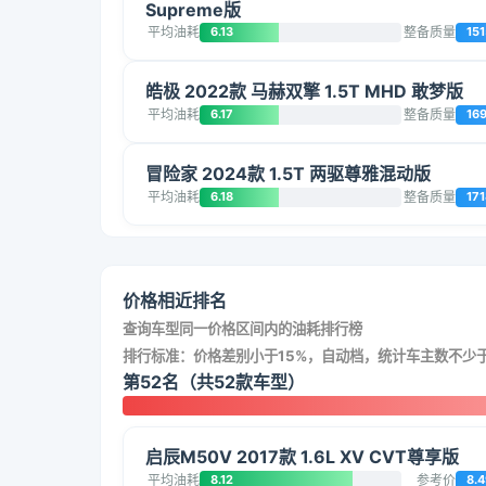
Supreme版
平均油耗
6.13
整备质量
151
皓极 2022款 马赫双擎 1.5T MHD 敢梦版
平均油耗
6.17
整备质量
16
冒险家 2024款 1.5T 两驱尊雅混动版
平均油耗
6.18
整备质量
171
价格相近排名
查询车型同一价格区间内的油耗排行榜
排行标准：价格差别小于15%，自动档，统计车主数不少于
第52名（共52款车型）
启辰M50V 2017款 1.6L XV CVT尊享版
平均油耗
8.12
参考价
8.4