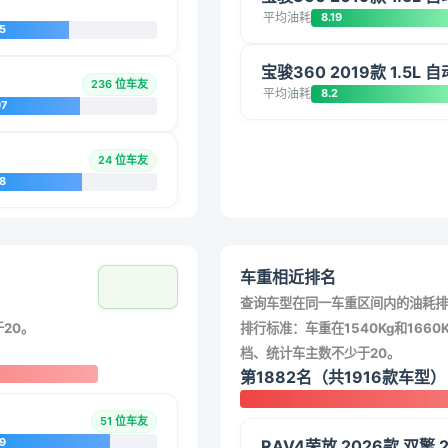
平均油耗
8.19
5
宝骏360 2019款 1.5L 
236 位车友
平均油耗
8.2
97
24 位车友
8
车重相近排名
查询车型在同一车重区间内的油耗排
20。
排行标准：车重在1540Kg和1660K
档、统计车主数不少于20。
第1882名（共1916款车型）
51 位车友
9
RAV4荣放 2026款 双擎 