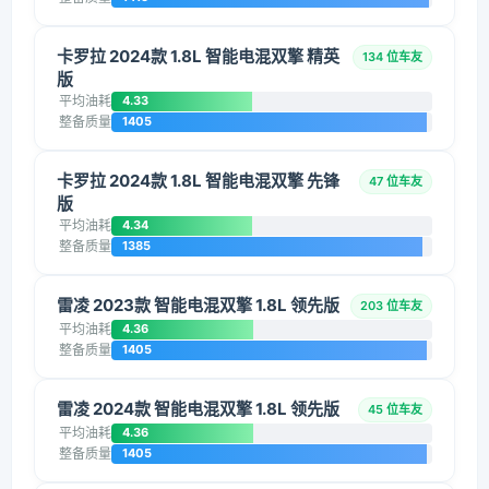
卡罗拉 2024款 1.8L 智能电混双擎 精英
134 位车友
版
平均油耗
4.33
整备质量
1405
卡罗拉 2024款 1.8L 智能电混双擎 先锋
47 位车友
版
平均油耗
4.34
整备质量
1385
雷凌 2023款 智能电混双擎 1.8L 领先版
203 位车友
平均油耗
4.36
整备质量
1405
雷凌 2024款 智能电混双擎 1.8L 领先版
45 位车友
平均油耗
4.36
整备质量
1405