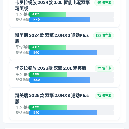
卡罗拉锐放 2024款 2.0L 智能电混双擎
45 位车友
精英版
平均油耗
4.87
整备质量
1440
凯美瑞 2024款 双擎 2.0HXS 运动Plus
133 位车友
版
平均油耗
4.87
整备质量
1610
卡罗拉锐放 2023款 双擎 2.0L 精英版
72 位车友
平均油耗
4.98
整备质量
1440
凯美瑞 2026款 双擎 2.0HXS 运动Plus
72 位车友
版
平均油耗
4.99
整备质量
1610