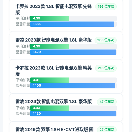
卡罗拉 2023款 1.8L 智能电混双擎 先锋
156 位车友
版
平均油耗
4.39
整备质量
1385
雷凌 2023款 智能电混双擎 1.8L 豪华版
205 位车友
平均油耗
4.39
整备质量
1420
卡罗拉 2023款 1.8L 智能电混双擎 精英
213 位车友
版
平均油耗
4.41
整备质量
1405
雷凌 2024款 智能电混双擎 1.8L 豪华版
47 位车友
平均油耗
4.43
整备质量
1420
雷凌 2019款 双擎 1.8H E-CVT进取版 国
27 位车友