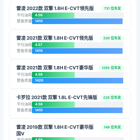
雷凌 2022款 双擎 1.8H E-CVT领先版
731 位车友
平均油耗
4.56
整备质量
1410
雷凌 2021款 双擎 1.8H E-CVT领先版
330 位车友
平均油耗
4.57
整备质量
1410
雷凌 2021款 双擎 1.8H E-CVT豪华版
1285 位车友
平均油耗
4.58
整备质量
1420
卡罗拉 2021款 双擎 1.8L E-CVT先锋版
226 位车友
平均油耗
4.58
整备质量
1410
雷凌 2019款 双擎 1.8H E-CVT豪华版
149 位车友
国V
平均油耗
4.59