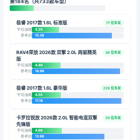
第184名（共733款车型）
极睿 2017款 1.6L 标准版
77 位车友
平均油耗
4.26
参考价
15.38
RAV4荣放 2026款 双擎 2.0L 两驱精英
36 位车友
版
平均油耗
4.49
参考价
16.98
极睿 2017款 1.6L 豪华版
228 位车友
平均油耗
4.55
参考价
17.18
卡罗拉锐放 2026款 2.0L 智能电混双擎
29 位车友
先锋版
平均油耗
4.68
参考价
13.98