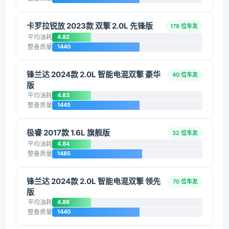
卡罗拉锐放 2023款 双擎 2.0L 先锋版
178 位车友
平均油耗
4.82
整备质量
1440
锋兰达 2024款 2.0L 智能电混双擎 豪华
40 位车友
版
平均油耗
4.83
整备质量
1445
极睿 2017款 1.6L 旗舰版
32 位车友
平均油耗
4.84
整备质量
1485
锋兰达 2024款 2.0L 智能电混双擎 领先
70 位车友
版
平均油耗
4.86
整备质量
1440