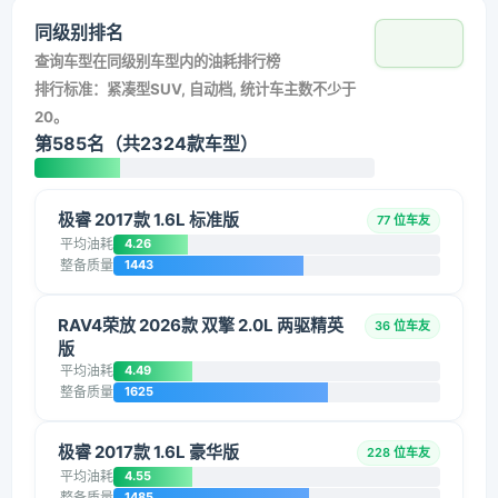
同级别排名
查询车型在同级别车型内的油耗排行榜
排行标准：紧凑型SUV, 自动档, 统计车主数不少于
20。
第585名（共2324款车型）
极睿 2017款 1.6L 标准版
77 位车友
平均油耗
4.26
整备质量
1443
RAV4荣放 2026款 双擎 2.0L 两驱精英
36 位车友
版
平均油耗
4.49
整备质量
1625
极睿 2017款 1.6L 豪华版
228 位车友
平均油耗
4.55
整备质量
1485