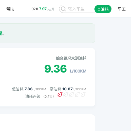
帮助
车主
7.97
92#
查油耗
元/升
星
。
综合路况众测油耗
9.36
L/100KM
低油耗
7.86
| 高油耗
10.87
L/100KM
L/100KM
油耗评级:
（0.7分）