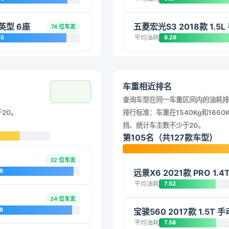
精英型 6座
五菱宏光S3 2018款 1.5
74 位车友
85
平均油耗
8.28
车重相近排名
查询车型在同一车重区间内的油耗排
20。
排行标准：车重在1540Kg和1660K
挡、统计车主数不少于20。
第105名（共127款车型）
32 位车友
8
远景X6 2021款 PRO 1.
平均油耗
7.52
24 位车友
8
宝骏560 2017款 1.5T 
平均油耗
7.58