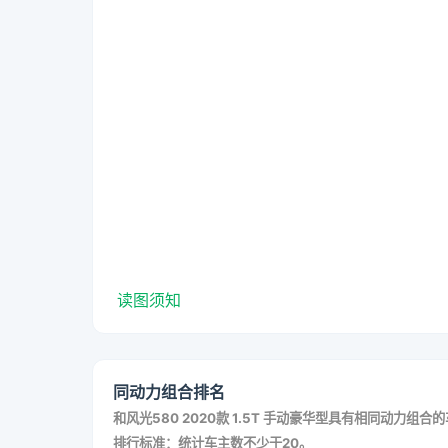
读图须知
同动力组合排名
和
风光580 2020款 1.5T 手动豪华型
具有相同动力组合的
排行标准：统计车主数不少于20。