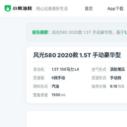
用心记录美好生活
首页
App下载
报告摘要：
风光580 2020款 1.5T 手动豪华型，基于
1
风光580 2020款 1.5T 手动豪华型
发动机
1.5T 150马力 L4
进气形式
涡轮增压
变速箱
6挡手动
变速形式
手动挡
燃料形式
汽油
指导价格
9.19
万元
整备质量
1550
KG