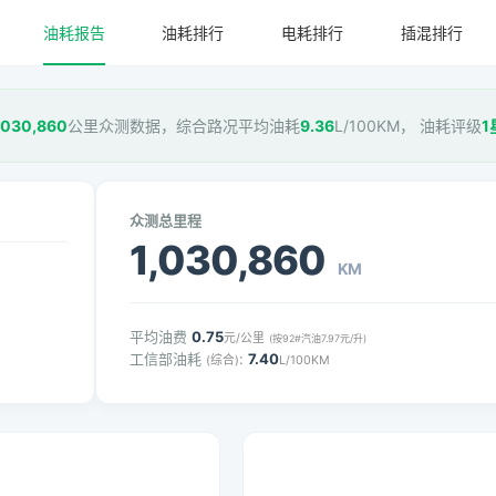
油耗报告
油耗排行
电耗排行
插混排行
,030,860
公里众测数据，综合路况平均油耗
9.36
L/100KM， 油耗评级
1
众测总里程
1,030,860
KM
平均油费
0.75
元/公里
(按92#汽油7.97元/升)
工信部油耗
:
7.40
(综合)
L/100KM