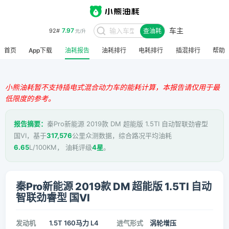
车主
7.97
92#
查油耗
元/升
首页
App下载
油耗报告
油耗排行
电耗排行
插混排行
帮助
小熊油耗暂不支持插电式混合动力车的能耗计算，本报告请仅用于最
低限度的参考。
报告摘要：
秦Pro新能源 2019款 DM 超能版 1.5TI 自动智联劲睿型
国VI，基于
317,576
公里众测数据，综合路况平均油耗
6.65
L/100KM， 油耗评级
4星
。
秦Pro新能源 2019款 DM 超能版 1.5TI 自动
智联劲睿型 国VI
发动机
1.5T 160马力 L4
进气形式
涡轮增压