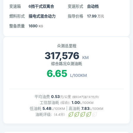
变速箱
6挡干式双离合
变速形式
自动档
燃料形式
插电式混合动力
指导价格
17.99
万元
整备质量
1690
KG
众测总里程
317,576
KM
综合路况众测油耗
6.65
L/100KM
平均油费
0.53
元/公里
(按92#汽油7.97元/升)
工信部油耗
:
1.00
(综合)
L/100KM
低油耗
5.48
| 高油耗
7.83
L/100KM
L/100KM
油耗评级:
（4.4分）