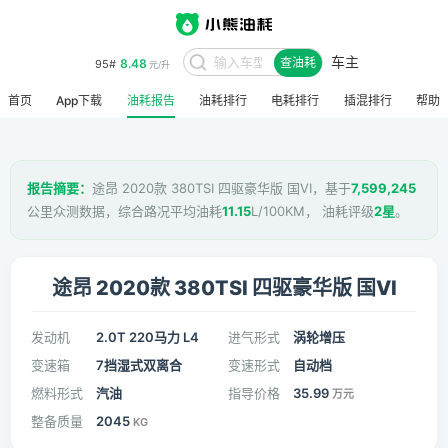
车主
8.48
95#
查油耗
元/升
首页
App下载
油耗报告
油耗排行
电耗排行
插混排行
帮助
报告摘要：
途昂 2020款 380TSI 四驱豪华版 国VI，基于
7,599,245
公里众测数据，综合路况平均油耗
11.15
L/100KM， 油耗评级
2星
。
途昂 2020款 380TSI 四驱豪华版 国VI
发动机
2.0T 220马力 L4
进气形式
涡轮增压
变速箱
7挡湿式双离合
变速形式
自动档
燃料形式
汽油
指导价格
35.99
万元
整备质量
2045
KG