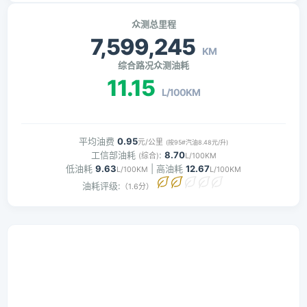
众测总里程
7,599,245
KM
综合路况众测油耗
11.15
L/100KM
平均油费
0.95
元/公里
(按95#汽油8.48元/升)
工信部油耗
:
8.70
(综合)
L/100KM
低油耗
9.63
| 高油耗
12.67
L/100KM
L/100KM
油耗评级:
（1.6分）