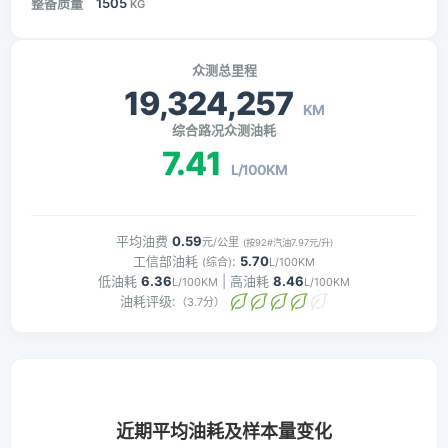
整备质量
1505
KG
众测总里程
19,324,257
KM
综合路况众测油耗
7.41
L/100KM
平均油费
0.59
元/公里
(按92#汽油7.97元/升)
工信部油耗
:
5.70
(综合)
L/100KM
低油耗
6.36
| 高油耗
8.46
L/100KM
L/100KM
油耗评级:
（3.7分）