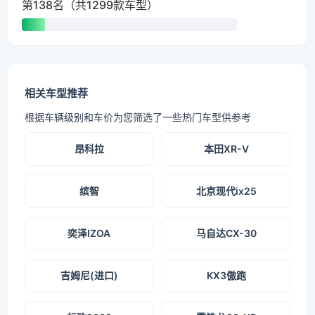
第138名（共1299款车型）
相关车型推荐
根据车辆级别和车价为您筛选了一些热门车型供参考
昂科拉
本田XR-V
缤智
北京现代ix25
奕泽IZOA
马自达CX-30
吉姆尼(进口)
KX3傲跑