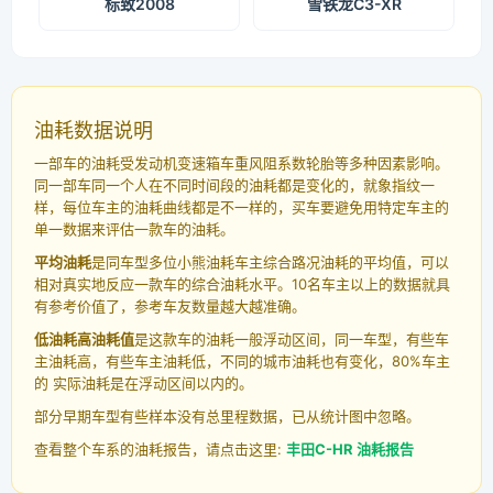
标致2008
雪铁龙C3-XR
油耗数据说明
一部车的油耗受发动机变速箱车重风阻系数轮胎等多种因素影响。
同一部车同一个人在不同时间段的油耗都是变化的，就象指纹一
样，每位车主的油耗曲线都是不一样的，买车要避免用特定车主的
单一数据来评估一款车的油耗。
平均油耗
是同车型多位小熊油耗车主综合路况油耗的平均值，可以
相对真实地反应一款车的综合油耗水平。10名车主以上的数据就具
有参考价值了，参考车友数量越大越准确。
低油耗高油耗值
是这款车的油耗一般浮动区间，同一车型，有些车
主油耗高，有些车主油耗低，不同的城市油耗也有变化，80%车主
的 实际油耗是在浮动区间以内的。
部分早期车型有些样本没有总里程数据，已从统计图中忽略。
查看整个车系的油耗报告，请点击这里:
丰田C-HR 油耗报告