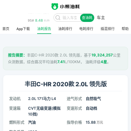
7.97
92#
元/升
车主
8.48
查油耗
95#
元/升
首页
App下载
油耗报告
油耗排行
电耗排行
插混排行
帮助
报告摘要：
丰田C-HR 2020款 2.0L 领先版，基于
19,324,257
公里
众测数据，综合路况平均油耗
7.41
L/100KM， 油耗评级
4星
。
丰田C-HR 2020款 2.0L 领先版
发动机
2.0L 171马力 L4
进气形式
自然吸气
变速箱
CVT无级变速(模拟
变速形式
自动档
10挡)
燃料形式
汽油
指导价格
15.88
万元