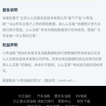
报告说明
本报告基于"北京么么互联信息技术有限公司"旗下产品"小熊油
耗"™App的车主用户上传的原始数据，由么么互联™依据统计学方法
进行统计而成。么么互联™并未对原始数据进行任何修改。感谢广大
车友每一次认真的记录！
权益声明
小熊油耗™网站的车型车系油耗数据和排行榜数据的所有权益归北京
么么互联信息技术有限公司所有。所有对本站数据的商业应用均应获
得么么互联™的授权。未经许可使用，么么互联™有权追究相应侵权责
任。
客服联系"小熊油耗的熊大"（微信号：xxnh-xd）。
今日油价
汽车油耗
摩托车油耗
EV电耗
亿公里众测油耗
续航力排行
帮助中心
软件下载