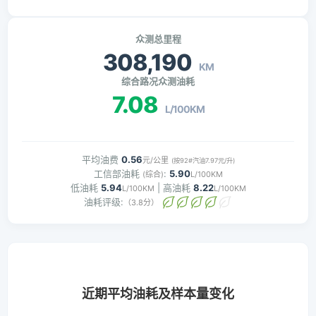
众测总里程
308,190
KM
综合路况众测油耗
7.08
L/100KM
平均油费
0.56
元/公里
(按92#汽油7.97元/升)
工信部油耗
:
5.90
(综合)
L/100KM
低油耗
5.94
| 高油耗
8.22
L/100KM
L/100KM
油耗评级:
（3.8分）