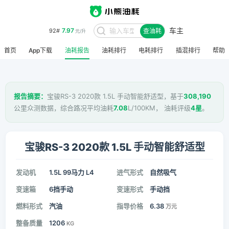
7.97
92#
元/升
车主
查油耗
8.48
95#
元/升
首页
App下载
油耗报告
油耗排行
电耗排行
插混排行
帮助
报告摘要：
宝骏RS-3 2020款 1.5L 手动智能舒适型，基于
308,190
公里众测数据，综合路况平均油耗
7.08
L/100KM， 油耗评级
4星
。
宝骏RS-3 2020款 1.5L 手动智能舒适型
发动机
1.5L 99马力 L4
进气形式
自然吸气
变速箱
6挡手动
变速形式
手动挡
燃料形式
汽油
指导价格
6.38
万元
整备质量
1206
KG