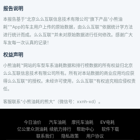
报告说明
本报告基于"北京么么互联信息技术有限公司"旗下产品"小熊油
耗"™App的车主用户上传的原始数据，由么么互联™依据统计学方法
进行统计而成。么么互联™并未对原始数据进行任何修改。感谢广大
车友每一次认真的记录！
权益声明
小熊油耗™网站的车型车系油耗数据和排行榜数据的所有权益归北京
么么互联信息技术有限公司所有。所有对本站数据的商业应用均应获
得么么互联™的授权。未经许可使用，么么互联™有权追究相应侵权责
任。
客服联系"小熊油耗的熊大"（微信号：xxnh-xd）。
今日油价
汽车油耗
摩托车油耗
EV电耗
亿公里众测油耗
续航力排行
帮助中心
软件下载
联系我们
隐私政策
用户协议