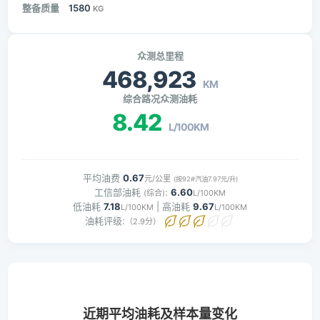
整备质量
1580
KG
众测总里程
468,923
KM
综合路况众测油耗
8.42
L/100KM
平均油费
0.67
元/公里
(按92#汽油7.97元/升)
工信部油耗
:
6.60
(综合)
L/100KM
低油耗
7.18
| 高油耗
9.67
L/100KM
L/100KM
油耗评级:
（2.9分）