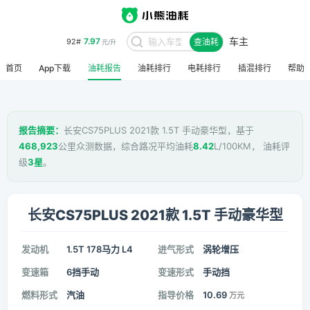
车主
7.97
92#
查油耗
元/升
首页
App下载
油耗报告
油耗排行
电耗排行
插混排行
帮助
报告摘要：
长安CS75PLUS 2021款 1.5T 手动豪华型，基于
468,923
公里众测数据，综合路况平均油耗
8.42
L/100KM， 油耗评
级
3星
。
长安CS75PLUS 2021款 1.5T 手动豪华型
发动机
1.5T 178马力 L4
进气形式
涡轮增压
变速箱
6挡手动
变速形式
手动挡
燃料形式
汽油
指导价格
10.69
万元