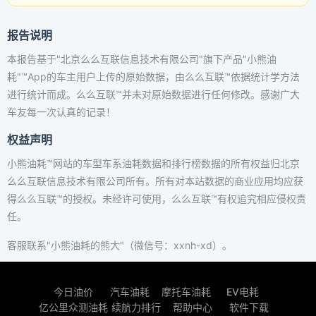
报告说明
本报告基于"北京么么互联信息技术有限公司"旗下产品"小熊油
耗"™App的车主用户上传的原始数据，由么么互联™依据统计学方法
进行统计而成。么么互联™并未对原始数据进行任何修改。感谢广大
车友每一次认真的记录！
权益声明
小熊油耗™网站的车型车系油耗数据和排行榜数据的所有权益归北京
么么互联信息技术有限公司所有。所有对本站数据的商业应用均应获
得么么互联™的授权。未经许可使用，么么互联™有权追究相应侵权责
任。
客服联系"小熊油耗的熊大"（微信号：xxnh-xd）。
今日油价
汽车油耗
摩托车油耗
EV电耗
亿公里众测油耗
续航力排行
帮助中心
软件下载