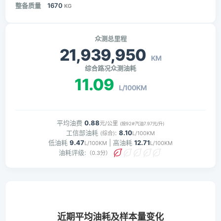
整备质量
1670
KG
众测总里程
21,939,950
KM
综合路况众测油耗
11.09
L/100KM
平均油费
0.88
元/公里
(按92#汽油7.97元/升)
工信部油耗
:
8.10
(综合)
L/100KM
低油耗
9.47
| 高油耗
12.71
L/100KM
L/100KM
油耗评级:
（0.3分）