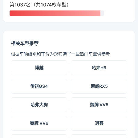
第1037名（共1074款车型）
相关车型推荐
根据车辆级别和车价为您筛选了一些热门车型供参考
博越
哈弗H6
传祺GS4
荣威RX5
哈弗大狗
魏牌 VV5
魏牌 VV6
逍客