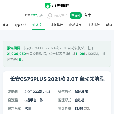
车主
7.97
92#
查油耗
元/升
首页
App下载
油耗报告
油耗排行
电耗排行
插混排行
帮助
报告摘要：
长安CS75PLUS 2021款 2.0T 自动领航型，基于
21,939,950
公里众测数据，综合路况平均油耗
11.09
L/100KM， 油
耗评级
1星
。
长安CS75PLUS 2021款 2.0T 自动领航型
发动机
2.0T 233马力 L4
进气形式
涡轮增压
变速箱
8挡手自一体
变速形式
自动档
燃料形式
汽油
指导价格
13.99
万元