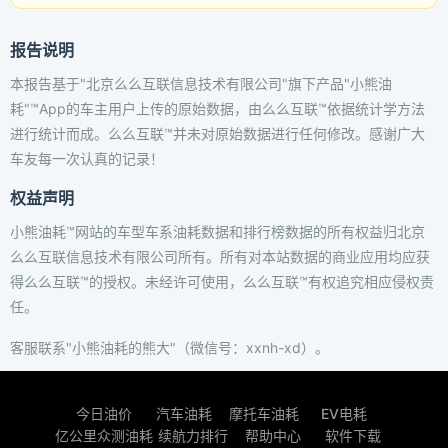
报告说明
本报告基于"北京么么互联信息技术有限公司"旗下产品"小熊油
耗"™App的车主用户上传的原始数据，由么么互联™依据统计学方法
进行统计而成。么么互联™并未对原始数据进行任何修改。感谢广大
车友每一次认真的记录！
权益声明
小熊油耗™网站的车型车系油耗数据和排行榜数据的所有权益归北京
么么互联信息技术有限公司所有。所有对本站数据的商业应用均应获
得么么互联™的授权。未经许可使用，么么互联™有权追究相应侵权责
任。
客服联系"小熊油耗的熊大"（微信号：xxnh-xd）。
今日油价
汽车油耗
摩托车油耗
EV电耗
亿公里众测油耗
续航力排行
帮助中心
软件下载