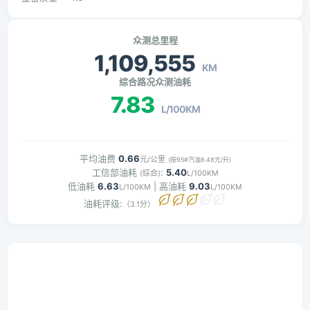
众测总里程
1,109,555
KM
综合路况众测油耗
7.83
L/100KM
平均油费
0.66
元/公里
(按95#汽油8.48元/升)
工信部油耗
:
5.40
(综合)
L/100KM
低油耗
6.63
| 高油耗
9.03
L/100KM
L/100KM
油耗评级:
（3.1分）