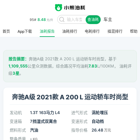
车主
8.48
95#
查油耗
元/升
首页
App下载
油耗报告
油耗排行
电耗排行
插混排行
帮助
报告摘要：
奔驰A级 2021款 A 200 L 运动轿车时尚型，基于
1,109,555
公里众测数据，综合路况平均油耗
7.83
L/100KM， 油耗评
级
3星
。
奔驰A级 2021款 A 200 L 运动轿车时尚型
发动机
1.3T 163马力 L4
进气形式
涡轮增压
变速箱
7挡湿式双离合
变速形式
自动档
燃料形式
汽油
指导价格
26.48
万元
整备质量
-
KG