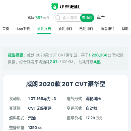
车主
7.97
92#
查油耗
元/升
首页
App下载
油耗报告
油耗排行
电耗排行
插混排行
帮助
报告摘要：
威朗 2020款 20T CVT豪华型，基于
1,226,268
公里众测
数据，综合路况平均油耗
7.07
L/100KM， 油耗评级
4星
。
威朗 2020款 20T CVT豪华型
发动机
1.3T 165马力 L3
进气形式
涡轮增压
变速箱
CVT无级变速
变速形式
自动档
燃料形式
汽油
指导价格
17.29
万元
整备质量
1350
KG