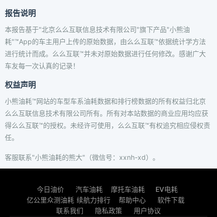
报告说明
本报告基于"北京么么互联信息技术有限公司"旗下产品"小熊油
耗"™App的车主用户上传的原始数据，由么么互联™依据统计学方法
进行统计而成。么么互联™并未对原始数据进行任何修改。感谢广大
车友每一次认真的记录！
权益声明
小熊油耗™网站的车型车系油耗数据和排行榜数据的所有权益归北京
么么互联信息技术有限公司所有。所有对本站数据的商业应用均应获
得么么互联™的授权。未经许可使用，么么互联™有权追究相应侵权责
任。
客服联系"小熊油耗的熊大"（微信号：xxnh-xd）。
今日油价
汽车油耗
摩托车油耗
EV电耗
亿公里众测油耗
续航力排行
帮助中心
软件下载
联系我们
隐私政策
用户协议