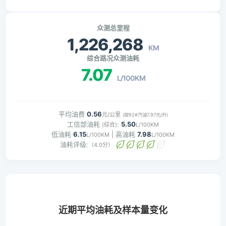
众测总里程
1,226,268
KM
综合路况众测油耗
7.07
L/100KM
平均油费
0.56
元/公里
(按92#汽油7.97元/升)
工信部油耗
:
5.50
(综合)
L/100KM
低油耗
6.15
| 高油耗
7.98
L/100KM
L/100KM
油耗评级:
（4.0分）