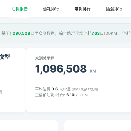
油耗报告
油耗排行
电耗排行
插混排行
型，基于
1,096,508
公里众测数据，综合路况平均油耗
7.63
L/100KM， 油
耀悦型
众测总里程
1,096,508
KM
气
平均油费
0.61
元/公里
(按92#汽油7.97元/升)
元
工信部油耗
:
6.10
(综合)
L/100KM