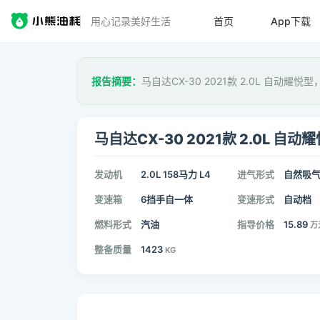
用心记录美好生活
首页
App下载
报告摘要：
马自达CX-30 2021款 2.0L 自动耀悦
马自达CX-30 2021款 2.0L 自动
发动机
2.0L 158马力 L4
进气形式
自然吸
变速箱
6挡手自一体
变速形式
自动档
燃料形式
汽油
指导价格
15.89
万
整备质量
1423
KG