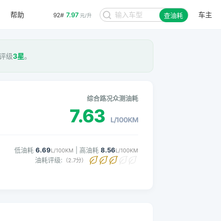
帮助
车主
7.97
92#
查油耗
元/升
耗评级
3星
。
综合路况众测油耗
7.63
L/100KM
低油耗
6.69
| 高油耗
8.56
L/100KM
L/100KM
油耗评级:
（2.7分）