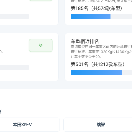
排行标准：小型SUV, 自动档, 统计车
第185名（共574款车型）
车重相近排名
查询车型在同一车重区间内的油耗排行
0。
排行标准：车重在1320Kg和1430Kg之
计车主数不少于20。
第501名（共1212款车型）
考
本田XR-V
缤智