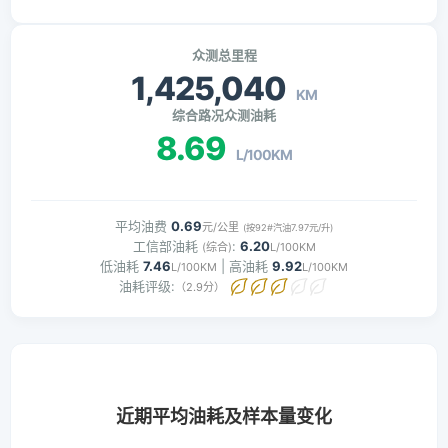
众测总里程
1,425,040
KM
综合路况众测油耗
8.69
L/100KM
平均油费
0.69
元/公里
(按92#汽油7.97元/升)
工信部油耗
:
6.20
(综合)
L/100KM
低油耗
7.46
| 高油耗
9.92
L/100KM
L/100KM
油耗评级:
（2.9分）