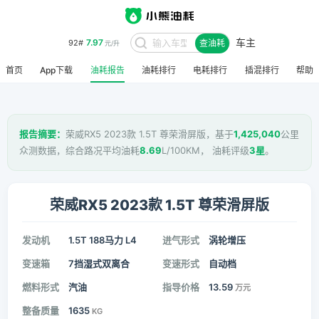
车主
7.97
92#
查油耗
元/升
首页
App下载
油耗报告
油耗排行
电耗排行
插混排行
帮助
报告摘要：
荣威RX5 2023款 1.5T 尊荣滑屏版，基于
1,425,040
公里
众测数据，综合路况平均油耗
8.69
L/100KM， 油耗评级
3星
。
荣威RX5 2023款 1.5T 尊荣滑屏版
发动机
1.5T 188马力 L4
进气形式
涡轮增压
变速箱
7挡湿式双离合
变速形式
自动档
燃料形式
汽油
指导价格
13.59
万元
整备质量
1635
KG