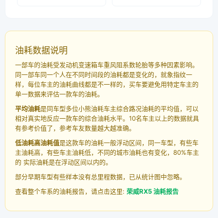
油耗数据说明
一部车的油耗受发动机变速箱车重风阻系数轮胎等多种因素影响。
同一部车同一个人在不同时间段的油耗都是变化的，就象指纹一
样，每位车主的油耗曲线都是不一样的，买车要避免用特定车主的
单一数据来评估一款车的油耗。
平均油耗
是同车型多位小熊油耗车主综合路况油耗的平均值，可以
相对真实地反应一款车的综合油耗水平。10名车主以上的数据就具
有参考价值了，参考车友数量越大越准确。
低油耗高油耗值
是这款车的油耗一般浮动区间，同一车型，有些车
主油耗高，有些车主油耗低，不同的城市油耗也有变化，80%车主
的 实际油耗是在浮动区间以内的。
部分早期车型有些样本没有总里程数据，已从统计图中忽略。
查看整个车系的油耗报告，请点击这里:
荣威RX5 油耗报告