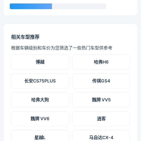
相关车型推荐
根据车辆级别和车价为您筛选了一些热门车型供参考
博越
哈弗H6
长安CS75PLUS
传祺GS4
哈弗大狗
魏牌 VV5
魏牌 VV6
逍客
星越L
马自达CX-4