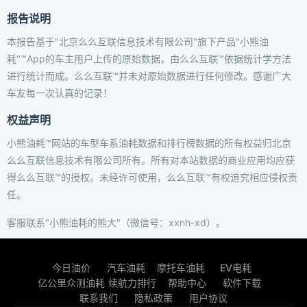
报告说明
本报告基于"北京么么互联信息技术有限公司"旗下产品"小熊油
耗"™App的车主用户上传的原始数据，由么么互联™依据统计学方法
进行统计而成。么么互联™并未对原始数据进行任何修改。感谢广大
车友每一次认真的记录！
权益声明
小熊油耗™网站的车型车系油耗数据和排行榜数据的所有权益归北京
么么互联信息技术有限公司所有。所有对本站数据的商业应用均应获
得么么互联™的授权。未经许可使用，么么互联™有权追究相应侵权责
任。
客服联系"小熊油耗的熊大"（微信号：xxnh-xd）。
今日油价
汽车油耗
摩托车油耗
EV电耗
亿公里众测油耗
续航力排行
帮助中心
软件下载
联系我们
隐私政策
用户协议