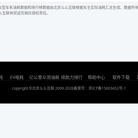
车型车系油耗数据和排行榜数据由北京么么互联根据车主实际油耗汇总生成，数据所
么互联有权追究相应侵权责任。
耗
EV电耗
亿公里众测油耗
续航力排行
帮助中心
软件下载
copyright ©北京么么互联 2009-2026
备案号：京ICP备15003452号-1