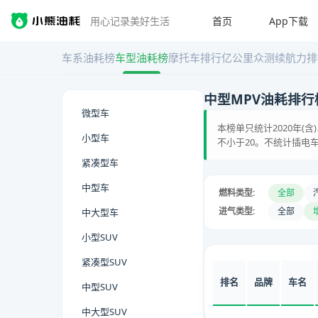
首页
App下载
用心记录美好生活
车系油耗榜
车型油耗榜
摩托车排行
亿公里众测
续航力排
中型MPV油耗排行
微型车
本榜单只统计2020年(
小型车
不小于20。不统计插电车
紧凑型车
中型车
燃料类型:
全部
进气类型:
全部
中大型车
小型SUV
紧凑型SUV
排名
品牌
车名
中型SUV
中大型SUV