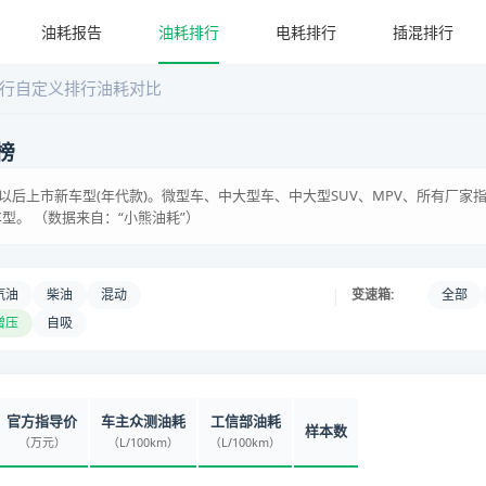
油耗报告
油耗排行
电耗排行
插混排行
行
自定义排行
油耗对比
榜
含)以后上市新车型(年代款)。微型车、中大型车、中大型SUV、MPV、所有厂
型。 （数据来自：“小熊油耗”）
|
汽油
柴油
混动
变速箱:
全部
增压
自吸
官方指导价
车主众测油耗
工信部油耗
样本数
（万元）
（L/100km）
（L/100km）