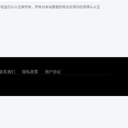
有权益归么么互联所有，所有对本站数据的商业应用均应获得么么互
联系我们
隐私政策
用户协议