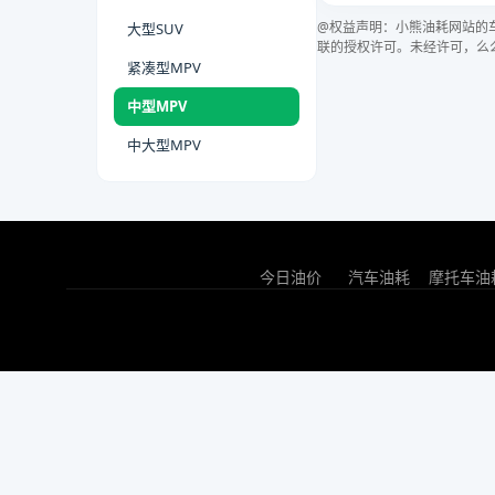
@权益声明：小熊油耗网站的
大型SUV
联的授权许可。未经许可，么
紧凑型MPV
中型MPV
中大型MPV
今日油价
汽车油耗
摩托车油