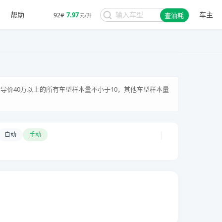
帮助
车主
7.97
92#
查油耗
元/升
家指导价40万以上的所有车型样本量不小于10，其他车型样本量
|
自动
手动