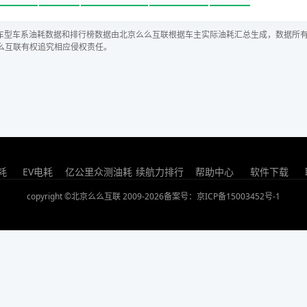
车型车系油耗数据和排行榜数据由北京么么互联根据车主实际油耗汇总生成，数据所
么互联有权追究相应侵权责任。
耗
EV电耗
亿公里众测油耗
续航力排行
帮助中心
软件下载
copyright ©北京么么互联 2009-2026
备案号：京ICP备15003452号-1