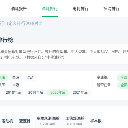
油耗报告
油耗排行
电耗排行
插混排行
行
自定义排行
油耗对比
排行榜
和变速箱对车型进行归并。统计的微型车、中大型车、中大型SUV、MPV、所
统计插电车型。（数据来自：“小熊油耗”）
|
汽油
柴油
混动
变速箱:
全部
|
增压
自吸
是否在售:
全部
2018年后
2019年后
2020年后
2021年后
车主众测油耗
工信部油耗
发动机
变速器
样本数
（L/100km）
（L/100km）