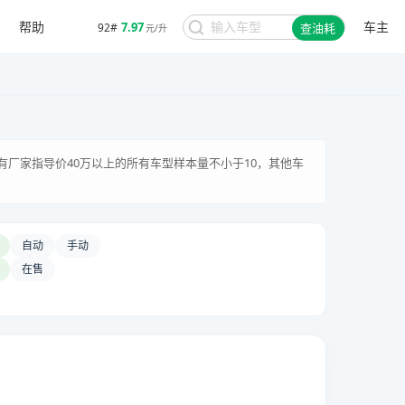
帮助
车主
7.97
92#
查油耗
元/升
有厂家指导价40万以上的所有车型样本量不小于10，其他车
自动
手动
在售