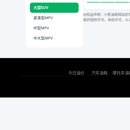
大型SUV
@权益声明：小熊油耗网站的
紧凑型MPV
联的授权许可。未经许可，么
中型MPV
中大型MPV
今日油价
汽车油耗
摩托车油