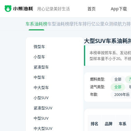
首页
App下载
用心记录美好生活
车系油耗榜
车型油耗榜
摩托车排行
亿公里众测
续航力排
大型SUV车系油耗
微型车
本榜单按照车系、发动机
小型车
型样本量不小于20。不
紧凑型车
中型车
燃料类型:
全部
进气类型:
全部
中大型车
年款:
2009年后
小型SUV
紧凑型SUV
中型SUV
排名
品牌
车系
中大型SUV