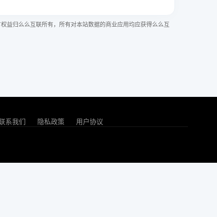
有权益归么么互联所有，所有对本站数据的商业应用均应获得么么互
联系我们
隐私政策
用户协议