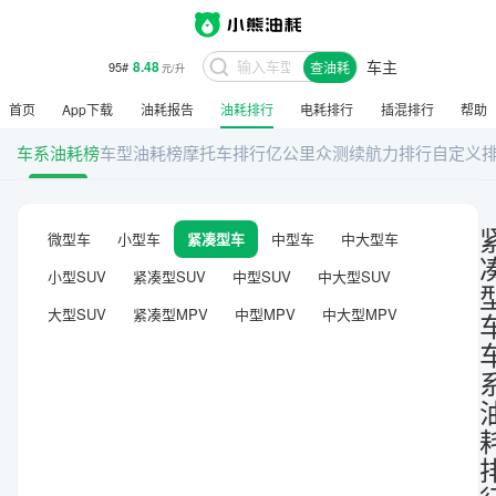
车主
8.48
95#
查油耗
元/升
首页
App下载
油耗报告
油耗排行
电耗排行
插混排行
帮助
车系油耗榜
车型油耗榜
摩托车排行
亿公里众测
续航力排行
自定义
微型车
小型车
紧凑型车
中型车
中大型车
小型SUV
紧凑型SUV
中型SUV
中大型SUV
大型SUV
紧凑型MPV
中型MPV
中大型MPV