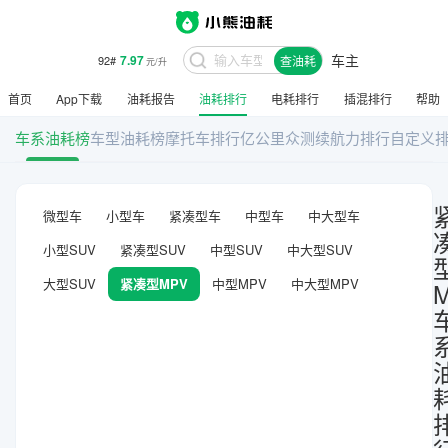
车主
8.48
95#
查油耗
元/升
首页
App下载
油耗报告
油耗排行
电耗排行
插混排行
帮助
车系油耗榜
车型油耗榜
摩托车排行
亿公里众测
续航力排行
自定义
微型车
小型车
紧凑型车
中型车
中大型车
小型SUV
紧凑型SUV
中型SUV
中大型SUV
大型SUV
紧凑型MPV
中型MPV
中大型MPV