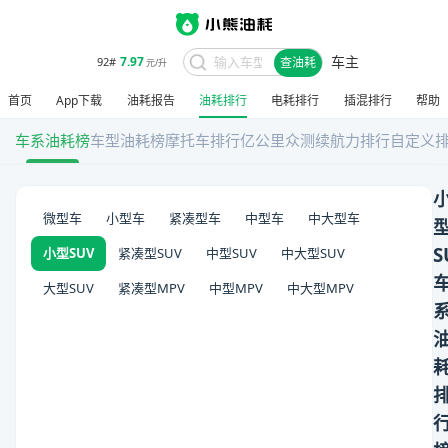
车主
7.97
92#
查油耗
元/升
首页
App下载
油耗报告
油耗排行
电耗排行
插混排行
帮助
车系油耗榜
车型油耗榜
摩托车排行
亿公里众测
续航力排行
自定义
微型车
小型车
紧凑型车
中型车
中大型车
S
小型SUV
紧凑型SUV
中型SUV
中大型SUV
大型SUV
紧凑型MPV
中型MPV
中大型MPV