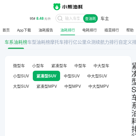
8.48
95#
元/升
车主
查油耗
今日油价
首页
App下载
油耗报告
油耗排行
电耗排行
插混排行
帮助
车系油耗榜
车型油耗榜
摩托车排行
亿公里众测
续航力排行
自定义
微型车
小型车
紧凑型车
中型车
中大型车
小型SUV
紧凑型SUV
中型SUV
中大型SUV
大型SUV
紧凑型MPV
中型MPV
中大型MPV